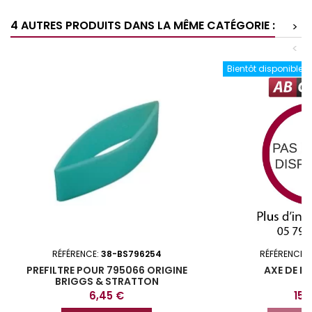
4 AUTRES PRODUITS DANS LA MÊME CATÉGORIE :
>
<
Bientôt disponible
RÉFÉRENCE:
38-BS796254
RÉFÉRENCE:
PREFILTRE POUR 795066 ORIGINE
AXE DE R
BRIGGS & STRATTON
Prix
Prix
6,45 €
15,