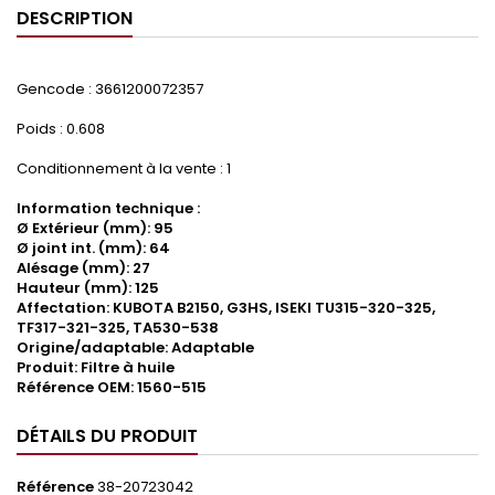
DESCRIPTION
Gencode : 3661200072357
Poids : 0.608
Conditionnement à la vente : 1
Information technique :
Ø Extérieur (mm): 95
Ø joint int. (mm): 64
Alésage (mm): 27
Hauteur (mm): 125
Affectation: KUBOTA B2150, G3HS, ISEKI TU315-320-325,
TF317-321-325, TA530-538
Origine/adaptable: Adaptable
Produit: Filtre à huile
Référence OEM: 1560-515
DÉTAILS DU PRODUIT
Référence
38-20723042