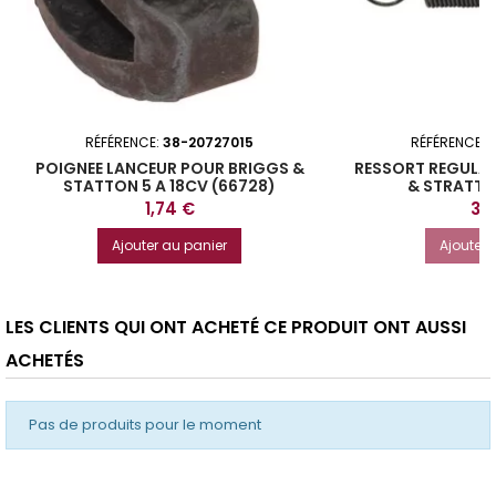
RÉFÉRENCE:
38-20727015
RÉFÉRENCE:
POIGNEE LANCEUR POUR BRIGGS &
RESSORT REGULA
STATTON 5 A 18CV (66728)
& STRATTO
Prix
Prix
1,74 €
3,
Ajouter au panier
Ajouter 
LES CLIENTS QUI ONT ACHETÉ CE PRODUIT ONT AUSSI
ACHETÉS
Pas de produits pour le moment