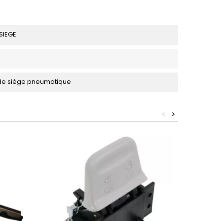
SIEGE
e siège pneumatique
<
>