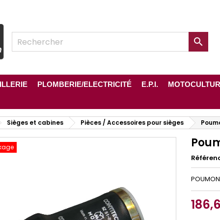

ILLERIE
PLOMBERIE/ELECTRICITÉ
E.P.I.
MOTOCULTU
Sièges et cabines
Pièces / Accessoires pour sièges
Poumo
Poum
kage
Référen
POUMON 
186,