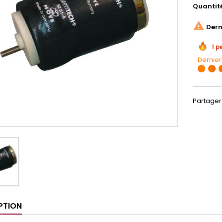
Quantit

Derni
1 p
Dernier
Partager
PTION