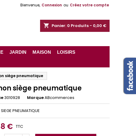
Bienvenue,
Connexion
ou
Créez votre compte
shopping_cart
Panier:
0
Produits - 0,00 €
RE
JARDIN
MAISON
LOISIRS
n siège pneumatique
on siège pneumatique
ce
3010928
Marque
ABcommerces
SIEGE PNEUMATIQUE
68 €
TTC