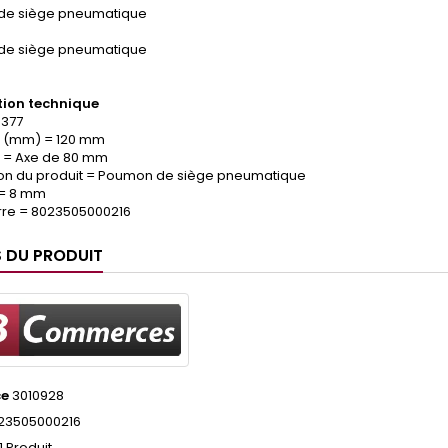
de siège pneumatique
de siège pneumatique
ion technique
.377
 (mm) = 120 mm
 = Axe de 80 mm
ion du produit = Poumon de siège pneumatique
 = 8 mm
re = 8023505000216
S DU PRODUIT
ce
3010928
23505000216
1 Produit