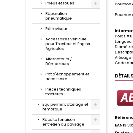
Pneus et roues
Poumon 
Réparation
Poumon 
pneumatique
Rétroviseur
Informat
Poids = 0
Accessoires véhicule
Longueur
pour Tracteur et Engins
Diamètre
Agricoles
Descript
Alésage
Alternateurs /
Code bar
Démarreurs
Pot d'échappement et
DÉTAIL
accessoire
Pièces techniques
tracteurs
Equipement attelage et
remorque
Référen
Récolte fenaison
entretien du paysage
EAN13
80
En stock