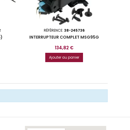
2
RÉFÉRENCE:
38-245736
R
5)
INTERRUPTEUR COMPLET MSG95G
G
Prix
134,82 €
Ajouter au panier