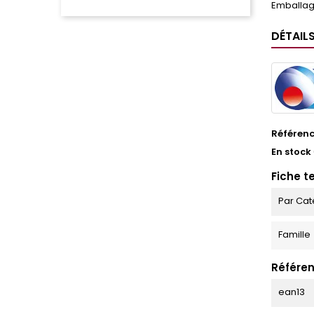
Emballage
DÉTAIL
Référen
En stock
Fiche t
Par Cat
Famille
Référen
ean13