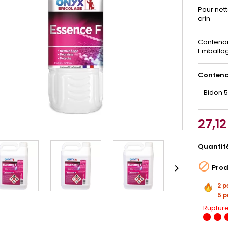
Pour net
crin
Contenanc
Emballag
Conten
27,12
Quantit


Prod
2 p
5 p
Rupture