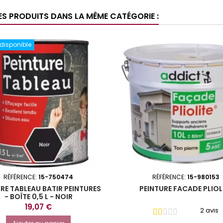
ES PRODUITS DANS LA MÊME CATÉGORIE :
 disponible
RÉFÉRENCE:
15-750474
RÉFÉRENCE:
15-980153
RE TABLEAU BATIR PEINTURES
PEINTURE FACADE PLIOL
- BOÎTE 0,5 L - NOIR
Prix
19,07 €
2 avis