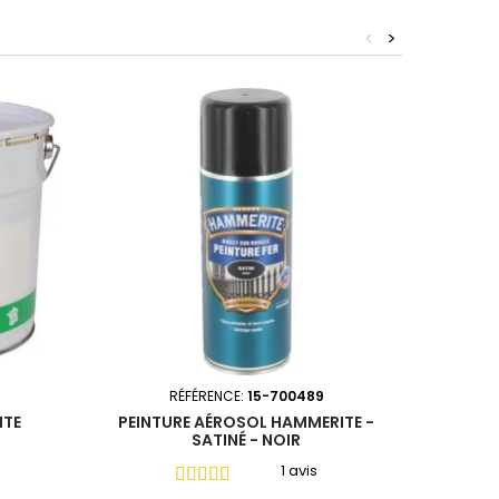
<
>
RÉFÉRENCE:
15-700489
ITE
PEINTURE AÉROSOL HAMMERITE -
SICC
SATINÉ - NOIR
1 avis