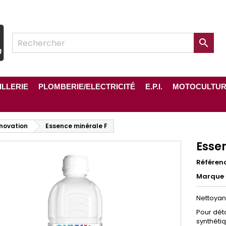

ILLERIE
PLOMBERIE/ELECTRICITÉ
E.P.I.
MOTOCULTU
énovation
Essence minérale F
Esse
Référen
Marque
Nettoyan
Pour déta
synthétiq