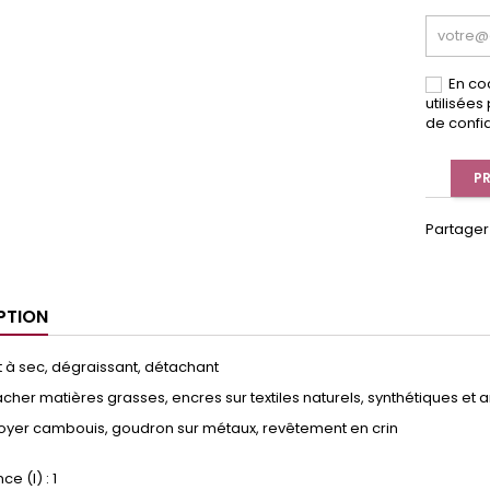
En co
utilisée
de confid
PR
Partager
PTION
 à sec, dégraissant, détachant
cher matières grasses, encres sur textiles naturels, synthétiques et art
toyer cambouis, goudron sur métaux, revêtement en crin
e (l) : 1