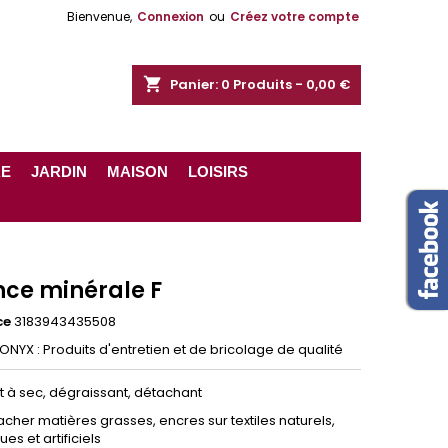
Bienvenue,
Connexion
ou
Créez votre compte
shopping_cart
Panier:
0
Produits - 0,00 €
RE
JARDIN
MAISON
LOISIRS
nce minérale F
ce
3183943435508
ONYX : Produits d'entretien et de bricolage de qualité
t à sec, dégraissant, détachant
cher matières grasses, encres sur textiles naturels,
ues et artificiels