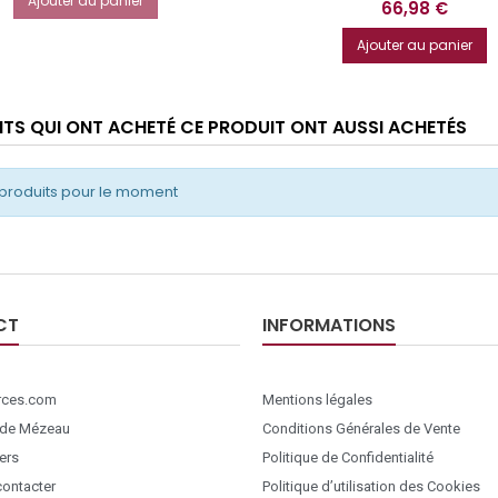
Ajouter au panier
Prix
66,98 €
Ajouter au panier
ENTS QUI ONT ACHETÉ CE PRODUIT ONT AUSSI ACHETÉS
produits pour le moment
CT
INFORMATIONS
ces.com
Mentions légales
 de Mézeau
Conditions Générales de Vente
ers
Politique de Confidentialité
ontacter
Politique d’utilisation des Cookies