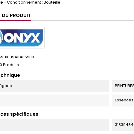
 - Conditionnement : Bouteille
S DU PRODUIT
ce
3183943435508
0 Produits
echnique
égorie
PEINTURES
Essences 
ces spécifiques
31839434