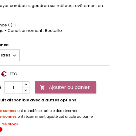
toyer cambouis, goudron sur métaux, revêtement en
e (l) : 1
e - Conditionnement : Bouteille
ance
 €
TTC
Ajouter au panier
é

uit disponible avec d'autres options
ersonnes
ont acheté cet article dernièrement
ersonnes
ont récemment ajouté cet article au panier
 de stock