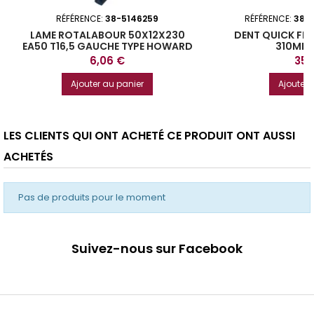
RÉFÉRENCE:
38-5146259
RÉFÉRENCE:
38-
LAME ROTALABOUR 50X12X230
DENT QUICK FIT
EA50 T16,5 GAUCHE TYPE HOWARD
310MM 
Prix
Prix
6,06 €
35,
Ajouter au panier
Ajouter 
LES CLIENTS QUI ONT ACHETÉ CE PRODUIT ONT AUSSI
ACHETÉS
Pas de produits pour le moment
Suivez-nous sur Facebook