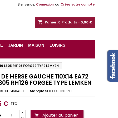
Bienvenue,
Connexion
ou
Créez votre compte
shopping_cart
Panier:
0
Produits - 0,00 €
RE
JARDIN
MAISON
LOISIRS
16 L305 RH126 FORGEE TYPE LEMKEN
 DE HERSE GAUCHE 110X14 EA72
L305 RH126 FORGEE TYPE LEMKEN
ce
38-5160483
Marque
SELEC'XION PRO
5 €
TTC
Ajouter au panier
é
