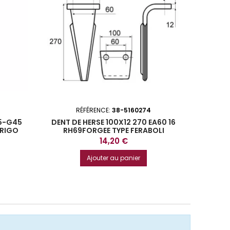
RÉFÉRENCE:
38-5160274
R
F5-G45
DENT DE HERSE 100X12 270 EA60 16
LA
ORIGO
RH69FORGEE TYPE FERABOLI
DEL
Prix
14,20 €
Ajouter au panier