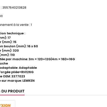
: 3557640213828
11
nement à la vente : 1
ion technique :
mm): 17
r (mm): 15
n boulon (mm): 16 x 60
r (mm): 320
(mm): 110
tée par machine: 3m = 12D+12G|4m = 16D+16G
auche
/adaptable: Adaptable
Forgée pliée=RH126G
e OEM: 3377023
 sur marque: LEMKEN
S DU PRODUIT