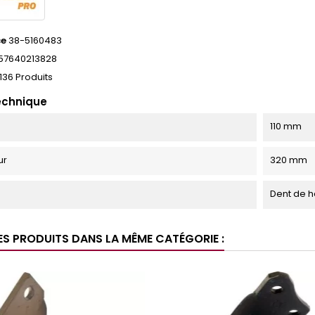
ce
38-5160483
57640213828
136 Produits
echnique
110 mm
ur
320 mm
Dent de h
ES PRODUITS DANS LA MÊME CATÉGORIE :