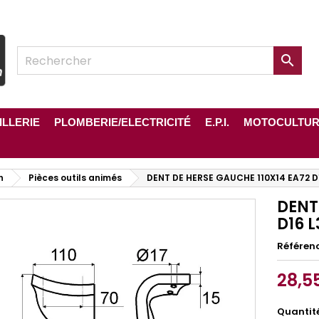

ILLERIE
PLOMBERIE/ELECTRICITÉ
E.P.I.
MOTOCULTU
n
Pièces outils animés
DENT DE HERSE GAUCHE 110X14 EA72 D
DENT
D16 
Référen
28,5
Quantit