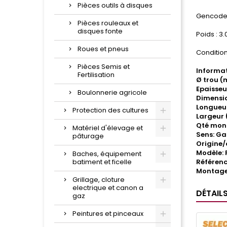
Pièces outils à disques
Gencode 
Pièces rouleaux et
disques fonte
Poids : 3.0
Roues et pneus
Condition
Pièces Semis et
Informat
Fertilisation
Ø trou (
Epaisseu
Boulonnerie agricole
Dimensio
Longueu
Protection des cultures
Largeur 
Qté mon
Matériel d'élevage et
Sens: G
pâturage
Origine
Modèle: 
Baches, équipement
batiment et ficelle
Référenc
Montage
Grillage, cloture
electrique et canon a
DÉTAIL
gaz
Peintures et pinceaux