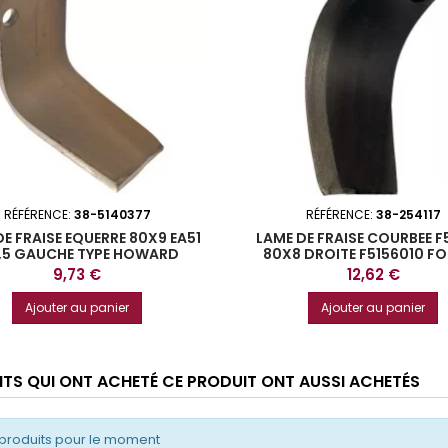
RÉFÉRENCE:
38-5140377
RÉFÉRENCE:
38-254117
E FRAISE EQUERRE 80X9 EA51
LAME DE FRAISE COURBEE 
6,5 GAUCHE TYPE HOWARD
80X8 DROITE F5156010 F
Prix
Prix
9,73 €
12,62 €
Ajouter au panier
Ajouter au panier
ENTS QUI ONT ACHETÉ CE PRODUIT ONT AUSSI ACHETÉS
produits pour le moment