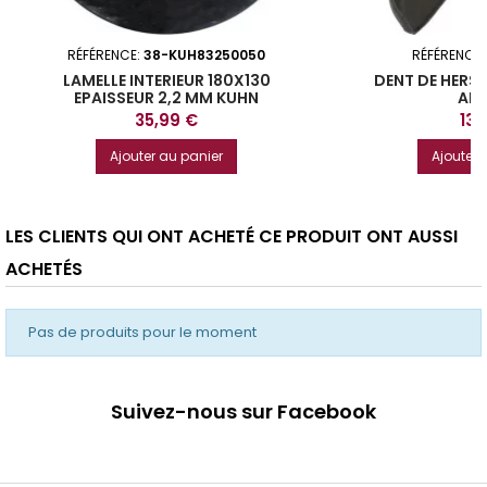
RÉFÉRENCE:
38-KUH83250050
RÉFÉRENCE
LAMELLE INTERIEUR 180X130
DENT DE HERS
EPAISSEUR 2,2 MM KUHN
AL
Prix
Prix
35,99 €
13,
Ajouter au panier
Ajouter 
LES CLIENTS QUI ONT ACHETÉ CE PRODUIT ONT AUSSI
ACHETÉS
Pas de produits pour le moment
Suivez-nous sur Facebook