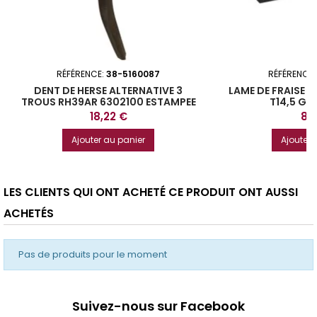
RÉFÉRENCE:
38-5160087
RÉFÉRENCE
DENT DE HERSE ALTERNATIVE 3
LAME DE FRAISE 
TROUS RH39AR 6302100 ESTAMPEE
T14,5 GA
TYPE AMAZONE
MURATOR
Prix
Prix
18,22 €
8,
Ajouter au panier
Ajouter 
LES CLIENTS QUI ONT ACHETÉ CE PRODUIT ONT AUSSI
ACHETÉS
Pas de produits pour le moment
Suivez-nous sur Facebook