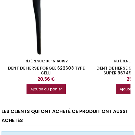
RÉFÉRENCE:
38-5160152
RÉFÉRENCE:
DENT DE HERSE FORGEE 622603 TYPE
DENT DE HERSE G
CELLI
SUPER 967496
Prix
Prix
20,56 €
25,
Ajouter au panier
Ajouter 
LES CLIENTS QUI ONT ACHETÉ CE PRODUIT ONT AUSSI
ACHETÉS