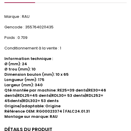
Marque : RAU
Gencode : 3557640211435
Poids : 0.709
Conditionnement à la vente : 1
Information technique :
Ø (mm): 24
Ø trou (mm): 10
Dimension boulon (mm): 10 x 65
Longueur (mm): 175
Largeur (mm): 340
Qté montée par machine: RE25=39 dents|RE30=46
dents|RDL25=45 dents|RDL30= 53 dents|RDL252=
45dents|RDL302= 53 dents
Origine/adaptable: Origine
Référence OEM: RG00023374 | FALC24.01.31
Montage sur marque: RAU
DÉTAILS DU PRODUIT