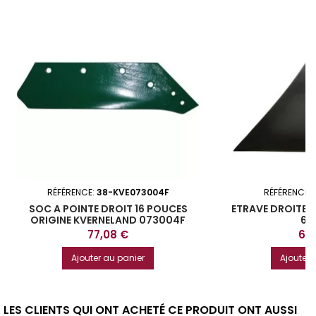
RÉFÉRENCE:
38-KVE073004F
RÉFÉRENCE:
SOC A POINTE DROIT 16 POUCES
ETRAVE DROITE T
ORIGINE KVERNELAND 073004F
61
Prix
Prix
77,08 €
63,
Ajouter au panier
Ajouter 
LES CLIENTS QUI ONT ACHETÉ CE PRODUIT ONT AUSSI