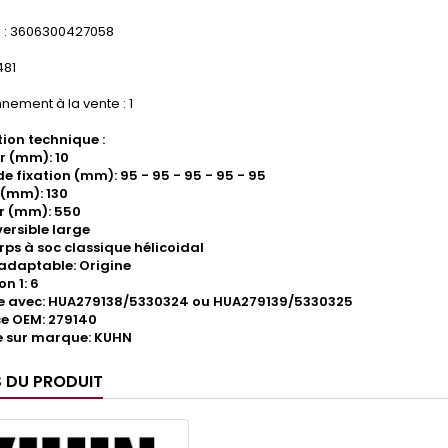
: 3606300427058
481
nement à la vente : 1
ion technique :
r (mm): 10
de fixation (mm): 95 - 95 - 95 - 95 - 95
(mm): 130
r (mm): 550
versible large
rps à soc classique hélicoidal
adaptable: Origine
n 1: 6
e avec: HUA279138/5330324 ou HUA279139/5330325
e OEM: 279140
 sur marque: KUHN
S DU PRODUIT