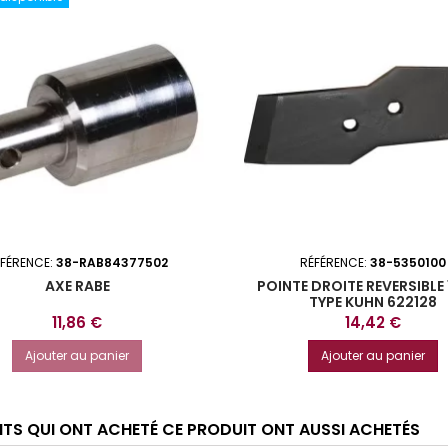
FÉRENCE:
38-RAB84377502
RÉFÉRENCE:
38-5350100
AXE RABE
POINTE DROITE REVERSIBLE
TYPE KUHN 622128
Prix
Prix
11,86 €
14,42 €
Ajouter au panier
Ajouter au panier
ENTS QUI ONT ACHETÉ CE PRODUIT ONT AUSSI ACHETÉS