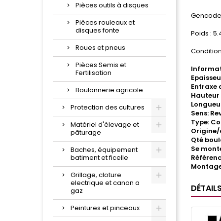
Pièces outils à disques
Gencode 
Pièces rouleaux et
disques fonte
Poids : 5.
Roues et pneus
Condition
Pièces Semis et
Informat
Fertilisation
Epaisseu
Entraxe 
Boulonnerie agricole
Hauteur 
Longueu
Protection des cultures
Sens: Re
Type: Co
Matériel d'élevage et
Origine/
pâturage
Qté boulo
Se mont
Baches, équipement
batiment et ficelle
Référenc
Montage
Grillage, cloture
electrique et canon a
DÉTAIL
gaz
Peintures et pinceaux