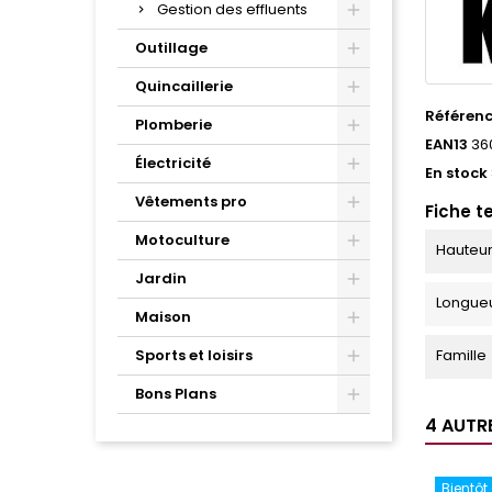
Gestion des effluents
Outillage
Quincaillerie
Référen
Plomberie
EAN13
36
Électricité
En stock
Vêtements pro
Fiche t
Motoculture
Hauteu
Jardin
Longue
Maison
Sports et loisirs
Famille
Bons Plans
4 AUTR
Bientôt