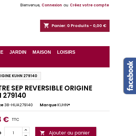
Bienvenue,
Connexion
ou
Créez votre compte
shopping_cart
Panier:
0
Produits - 0,00 €
RE
JARDIN
MAISON
LOISIRS
IGINE KUHN 279140
RE SEP REVERSIBLE ORIGINE
 279140
ce
38-HUA279140
Marque
KUHN®
8 €
TTC
Ajouter au panier
é
