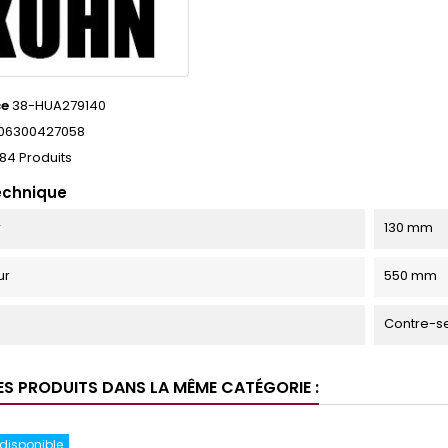
ce
38-HUA279140
06300427058
84 Produits
echnique
r
130 mm
ur
550 mm
Contre-s
ES PRODUITS DANS LA MÊME CATÉGORIE :
 disponible