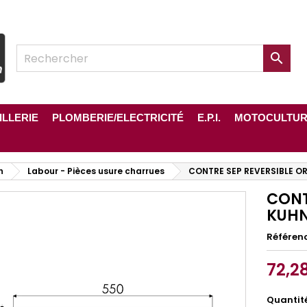

ILLERIE
PLOMBERIE/ELECTRICITÉ
E.P.I.
MOTOCULTU
n
Labour - Pièces usure charrues
CONTRE SEP REVERSIBLE OR
CONT
KUHN
Référen
72,2
Quantit