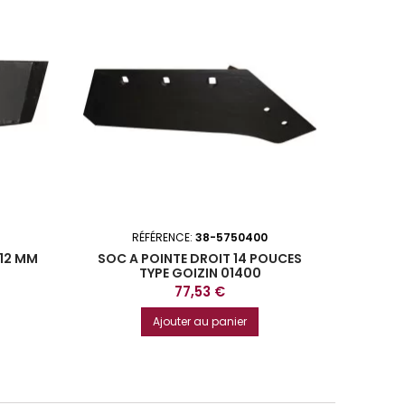
RÉFÉRENCE:
38-5750400
 12 MM
SOC A POINTE DROIT 14 POUCES
SOC A 
TYPE GOIZIN 01400
Prix
77,53 €
Ajouter au panier