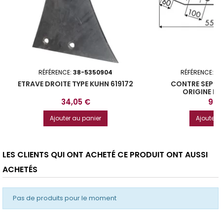
RÉFÉRENCE:
38-5350904
RÉFÉRENCE:
3
ETRAVE DROITE TYPE KUHN 619172
CONTRE SEP A
ORIGINE K
Prix
Prix
34,05 €
96,
Ajouter au panier
Ajouter 
LES CLIENTS QUI ONT ACHETÉ CE PRODUIT ONT AUSSI
ACHETÉS
Pas de produits pour le moment