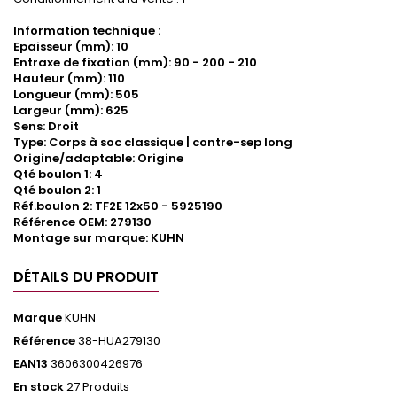
Information technique :
Epaisseur (mm): 10
Entraxe de fixation (mm): 90 - 200 - 210
Hauteur (mm): 110
Longueur (mm): 505
Largeur (mm): 625
Sens: Droit
Type: Corps à soc classique | contre-sep long
Origine/adaptable: Origine
Qté boulon 1: 4
Qté boulon 2: 1
Réf.boulon 2: TF2E 12x50 - 5925190
Référence OEM: 279130
Montage sur marque: KUHN
DÉTAILS DU PRODUIT
Marque
KUHN
Référence
38-HUA279130
EAN13
3606300426976
En stock
27 Produits