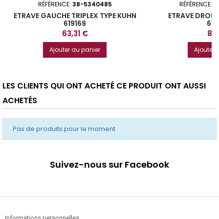
RÉFÉRENCE:
38-5340485
RÉFÉRENCE:
3
ETRAVE GAUCHE TRIPLEX TYPE KUHN
ETRAVE DROIT
619169
61
Prix
Prix
63,31 €
88,
Ajouter au panier
Ajouter 
LES CLIENTS QUI ONT ACHETÉ CE PRODUIT ONT AUSSI
ACHETÉS
Pas de produits pour le moment
Suivez-nous sur Facebook
Informations personnelles