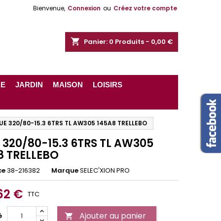
Bienvenue,
Connexion
ou
Créez votre compte
shopping_cart
Panier:
0
Produits - 0,00 €
RE
JARDIN
MAISON
LOISIRS
UE 320/80-15.3 6TRS TL AW305 145A8 TRELLEBO
 320/80-15.3 6TRS TL AW305
8 TRELLEBO
ce
38-216382
Marque
SELEC'XION PRO
62 €
TTC
Ajouter au panier
é
