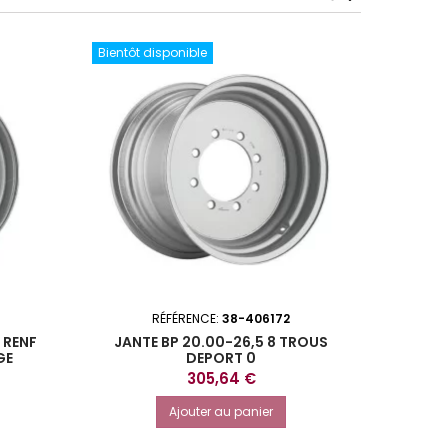
Bientôt disponible
RÉFÉRENCE:
38-406172
 RENF
JANTE BP 20.00-26,5 8 TROUS
JANTE
GE
DEPORT 0
Prix
305,64 €
Ajouter au panier