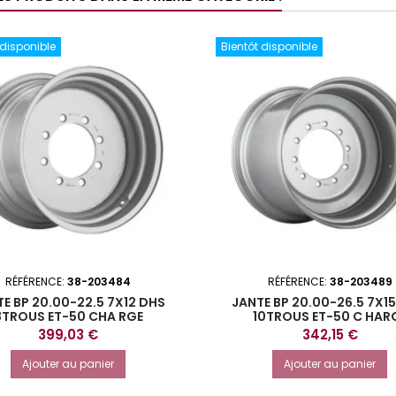
 disponible
Bientôt disponible
RÉFÉRENCE:
38-203484
RÉFÉRENCE:
38-203489
E BP 20.00-22.5 7X12 DHS
JANTE BP 20.00-26.5 7X15
8TROUS ET-50 CHA RGE
10TROUS ET-50 C HAR
6250KG@40KMH
7500KG@40KMH
Prix
Prix
399,03 €
342,15 €
Ajouter au panier
Ajouter au panier