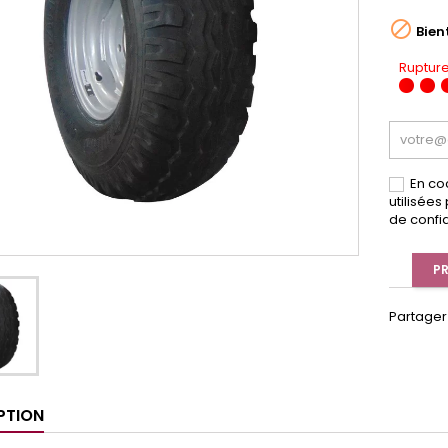

Bien
Rupture
En co
utilisée
de confid
PR
Partager
PTION