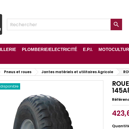

ILLERIE
PLOMBERIE/ELECTRICITÉ
E.P.I.
MOTOCULTU
Pneus et roues
Jantes matériels et utilitaires Agricole
RO
ROUE
 disponible
145A
Référen
423,
Quantit