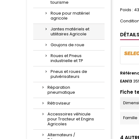
tourisme
Poids : 4
Roue pour matériel
agricole
Condition
Jantes matériels et
utilitaires Agricole
DÉTAIL
Goujons de roue
Roues et Pneus
industrielle et TP
Pneus et roues de
Référen
pulvérisateurs
EAN13
35
Réparation
Fiche t
pneumatique
Dimens
Rétroviseur
Accessoires véhicule
Famille
pour Tracteur et Engins
Agricoles
Alternateurs /
4 AUTR