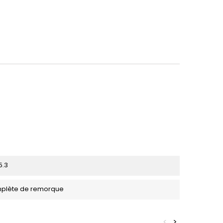
5.3
plète de remorque
<
>