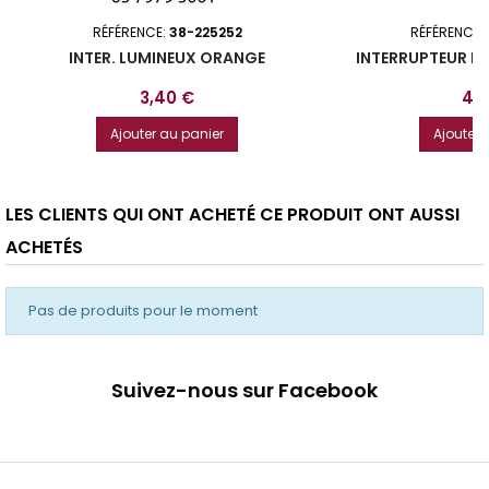
RÉFÉRENCE:
38-225252
RÉFÉRENCE:
INTER. LUMINEUX ORANGE
INTERRUPTEUR P
Prix
Prix
3,40 €
4,
Ajouter au panier
Ajouter 
LES CLIENTS QUI ONT ACHETÉ CE PRODUIT ONT AUSSI
ACHETÉS
Pas de produits pour le moment
Suivez-nous sur Facebook