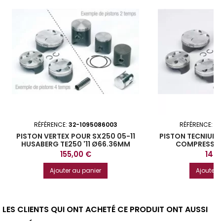
RÉFÉRENCE:
32-1095086003
RÉFÉRENCE:
3
PISTON VERTEX POUR SX250 05-11
PISTON TECNIUM
HUSABERG TE250 '11 Ø66.36MM
COMPRESSI
KAWASA
Prix
Prix
155,00 €
149
Ajouter au panier
Ajouter 
LES CLIENTS QUI ONT ACHETÉ CE PRODUIT ONT AUSSI