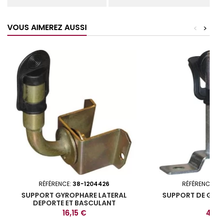
VOUS AIMEREZ AUSSI
<
>
RÉFÉRENCE:
38-1204426
RÉFÉRENCE:
SUPPORT GYROPHARE LATERAL
SUPPORT DE GY
DEPORTE ET BASCULANT
Prix
Prix
16,15 €
4,