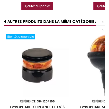
Ajouter au panier
Ajouter 
4 AUTRES PRODUITS DANS LA MÊME CATÉGORIE :
>
<
Bientôt disponible
RÉFÉRENCE:
38-1204195
RÉFÉRENCE:
GYROPHARE D'URGENCE LED V16
GYROPHARE MINI