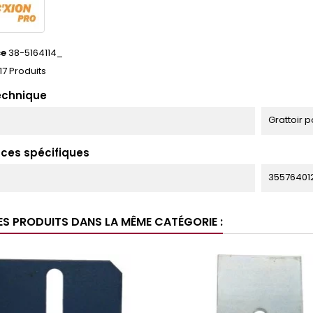
ce
38-5164114_
17 Produits
echnique
Grattoir 
ces spécifiques
35576401
ES PRODUITS DANS LA MÊME CATÉGORIE :