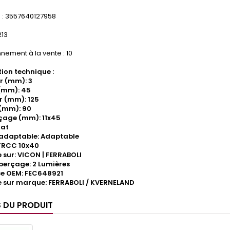
: 3557640127958
213
nement à la vente : 10
ion technique :
r (mm): 3
(mm): 45
 (mm): 125
(mm): 90
çage (mm): 11x45
lat
/adaptable: Adaptable
TRCC 10x40
sur: VICON | FERRABOLI
perçage: 2 Lumières
ce OEM: FEC648921
 sur marque: FERRABOLI / KVERNELAND
S DU PRODUIT