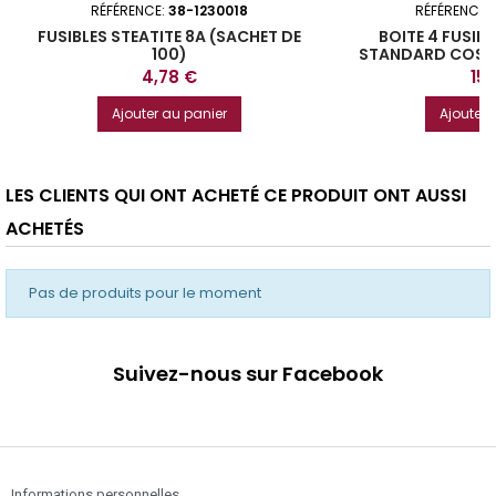
RÉFÉRENCE:
38-1230018
RÉFÉRENCE:
FUSIBLES STEATITE 8A (SACHET DE
BOITE 4 FUSIB
100)
STANDARD COSSE
Prix
Prix
4,78 €
15,
Ajouter au panier
Ajouter 
LES CLIENTS QUI ONT ACHETÉ CE PRODUIT ONT AUSSI
ACHETÉS
Pas de produits pour le moment
Suivez-nous sur Facebook
Informations personnelles