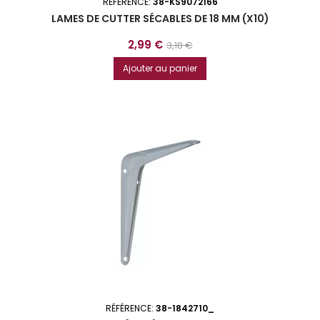
RÉFÉRENCE:
38-KS9072166
LAMES DE CUTTER SÉCABLES DE 18 MM (X10)
Prix
Prix
2,99 €
3,18 €
de
Ajouter au panier
base
RÉFÉRENCE:
38-1842710_