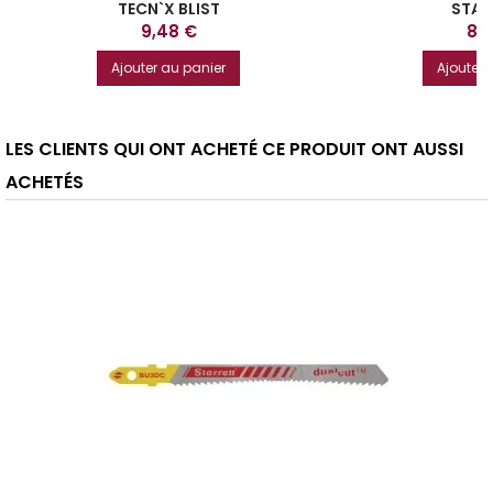
TECN`X BLIST
STA
Prix
Prix
9,48 €
8,
Ajouter au panier
Ajouter 
LES CLIENTS QUI ONT ACHETÉ CE PRODUIT ONT AUSSI
ACHETÉS