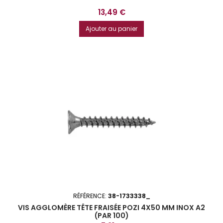
Prix
13,49 €
Ajouter au panier
RÉFÉRENCE:
38-1733338_
VIS AGGLOMÈRE TÊTE FRAISÉE POZI 4X50 MM INOX A2
(PAR 100)