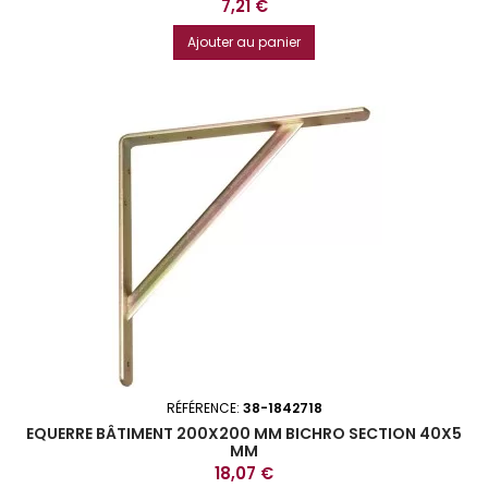
Prix
7,21 €
Ajouter au panier
RÉFÉRENCE:
38-1842718
EQUERRE BÂTIMENT 200X200 MM BICHRO SECTION 40X5
MM
Prix
18,07 €