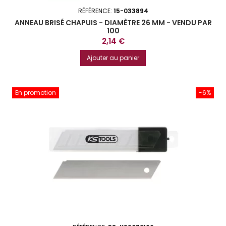
RÉFÉRENCE:
15-033894
ANNEAU BRISÉ CHAPUIS - DIAMÈTRE 26 MM - VENDU PAR
100
Prix
2,14 €
Ajouter au panier
En promotion
-6%