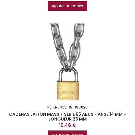
Ajouter au panier
RÉFÉRENCE:
15-153028
CADENAS LAITON MASSIF SÉRIE 65 ABUS - ANSE 14 MM -
LONGUEUR 25 MM
Prix
10,46 €