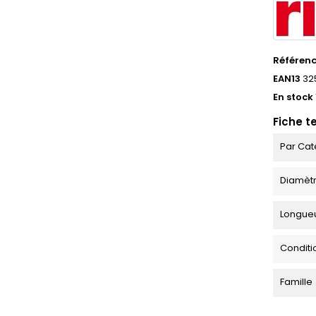
Référen
EAN13
32
En stock
Fiche t
Par Cat
Diamèt
Longue
Condit
Famille