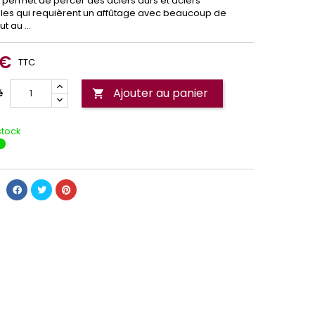
t permet de percer des aciers durs et aciers
les qui requièrent un affûtage avec beaucoup de
t au ...
 €
TTC
Ajouter au panier
é

stock