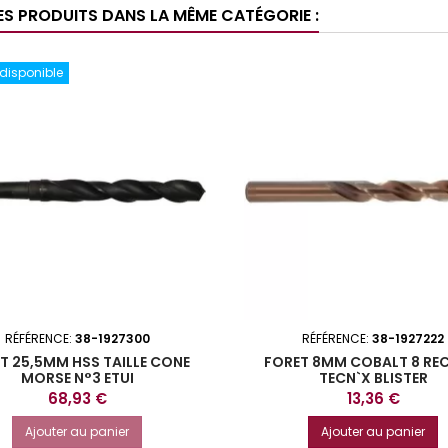
ES PRODUITS DANS LA MÊME CATÉGORIE :
 disponible
RÉFÉRENCE:
38-1927300
RÉFÉRENCE:
38-1927222
T 25,5MM HSS TAILLE CONE
FORET 8MM COBALT 8 REC
MORSE N°3 ETUI
TECN`X BLISTER
Prix
Prix
68,93 €
13,36 €
Ajouter au panier
Ajouter au panier