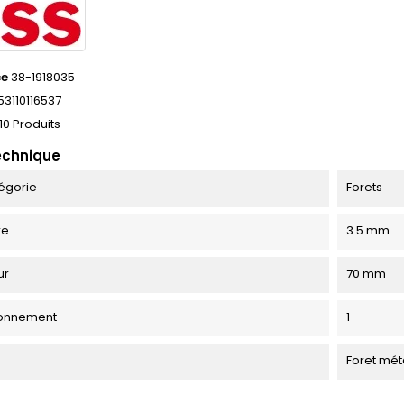
ce
38-1918035
53110116537
10 Produits
echnique
égorie
Forets
re
3.5 mm
ur
70 mm
ionnement
1
Foret méta