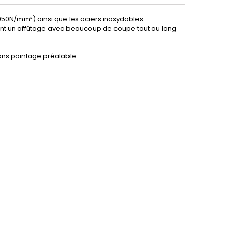
>950N/mm²) ainsi que les aciers inoxydables.
rent un affûtage avec beaucoup de coupe tout au long
sans pointage préalable.