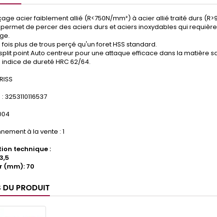
age acier faiblement allié (R<750N/mm²) à acier allié traité durs (R
 permet de percer des aciers durs et aciers inoxydables qui requiè
ge.
 fois plus de trous perçé qu'un foret HSS standard.
split point Auto centreur pour une attaque efficace dans la matière 
 indice de dureté HRC 62/64.
RISS
: 3253110116537
.004
nement à la vente : 1
ion technique :
3,5
r (mm): 70
S DU PRODUIT