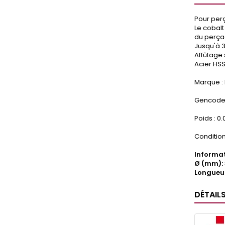
Pour perç
Le cobalt
du perça
Jusqu'à 3
Affûtage 
Acier HSS
Marque : 
Gencode 
Poids : 0
Condition
Informat
Ø (mm): 
Longueu
DÉTAIL