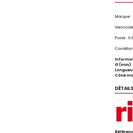
Marque : 
Gencode :
Poids : 0.
Condition
Informat
Ø (mm): 
Longueu
Cône mor
DÉTAIL
Référen