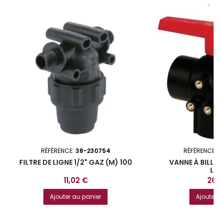
<
RÉFÉRENCE:
38-230754
RÉFÉRENCE:
FILTRE DE LIGNE 1/2" GAZ (M) 100
VANNE À BILLE 
LL
Prix
Prix
11,02 €
26,
Ajouter au panier
Ajouter 