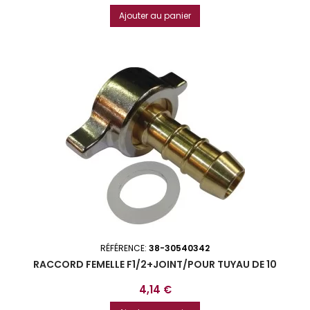
Ajouter au panier
RÉFÉRENCE:
38-30540342
RACCORD FEMELLE F1/2+JOINT/POUR TUYAU DE 10
Prix
4,14 €