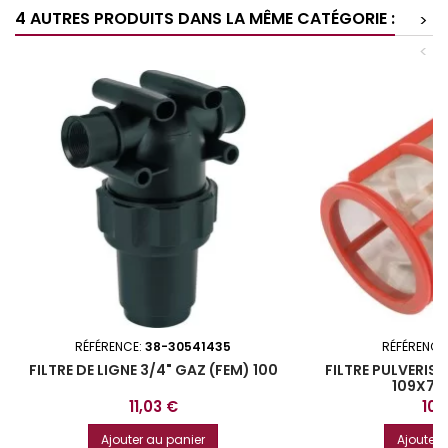
4 AUTRES PRODUITS DANS LA MÊME CATÉGORIE :
>
<
RÉFÉRENCE:
38-30541435
RÉFÉRENCE
FILTRE DE LIGNE 3/4" GAZ (FEM) 100
FILTRE PULVERIS
109X79
Prix
Prix
11,03 €
10,
Ajouter au panier
Ajouter 