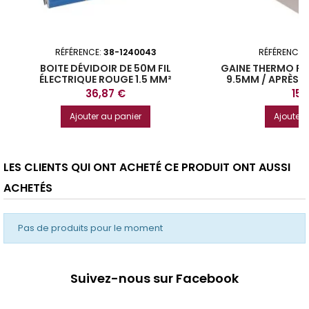
RÉFÉRENCE:
38-1240043
RÉFÉRENCE:
BOITE DÉVIDOIR DE 50M FIL
GAINE THERMO R
ÉLECTRIQUE ROUGE 1.5 MM²
9.5MM / APRÈS 
MÈ
Prix
Prix
36,87 €
15,
Ajouter au panier
Ajouter 
LES CLIENTS QUI ONT ACHETÉ CE PRODUIT ONT AUSSI
ACHETÉS
Pas de produits pour le moment
Suivez-nous sur Facebook