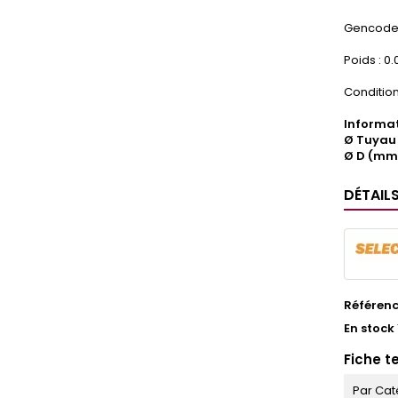
Gencode 
Poids : 0.
Condition
Informat
Ø Tuyau 
Ø D (mm)
DÉTAIL
Référen
En stock
Fiche t
Par Cat