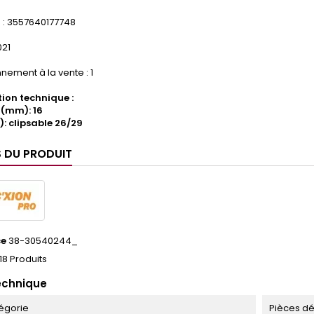
: 3557640177748
021
nement à la vente : 1
ion technique :
(mm): 16
: clipsable 26/29
S DU PRODUIT
ce
38-30540244_
18 Produits
echnique
égorie
Pièces d