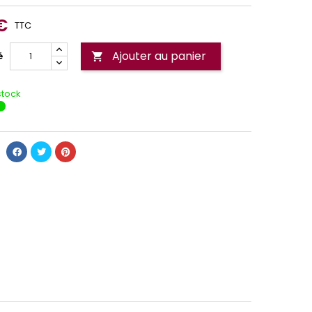
€
TTC
Ajouter au panier
é

stock