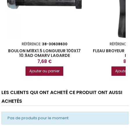
RÉFÉRENCE:
38-30638630
RÉFÉRENCE:
BOULON M18X1.5 LONGUEUR 100X17
FLEAU BROYEUR 6
10.9AD OMARV LAGARDE
D
Prix
Prix
7,68 €
8,
Ajouter au panier
Ajouter 
LES CLIENTS QUI ONT ACHETÉ CE PRODUIT ONT AUSSI
ACHETÉS
Pas de produits pour le moment