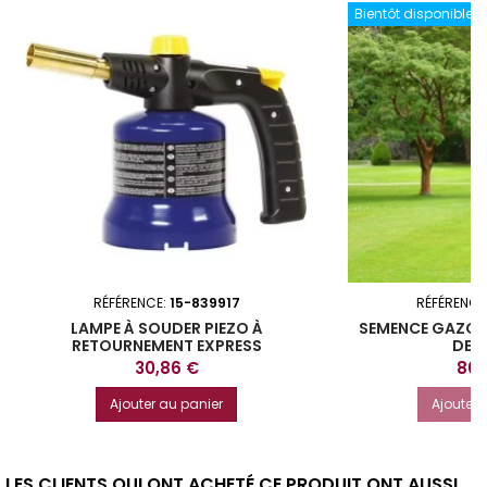
Bientôt disponible
RÉFÉRENCE:
15-839917
RÉFÉRENCE
LAMPE À SOUDER PIEZO À
SEMENCE GAZON
RETOURNEMENT EXPRESS
DE 1
Prix
Prix
30,86 €
80,
Ajouter au panier
Ajouter 
LES CLIENTS QUI ONT ACHETÉ CE PRODUIT ONT AUSSI