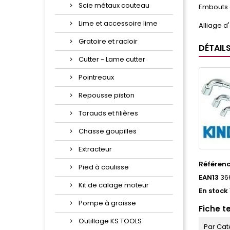
Scie métaux couteau
Embouts 
Lime et accessoire lime
Alliage d
Gratoire et racloir
DÉTAIL
Cutter - Lame cutter
Pointreaux
Repousse piston
Tarauds et filières
Chasse goupilles
Extracteur
Référen
Pied à coulisse
EAN13
36
Kit de calage moteur
En stock
Pompe à graisse
Fiche t
Outillage KS TOOLS
Par Cat