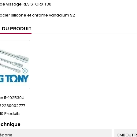
de vissage RESISTORX T30
'acier silicone et chrome vanadium S2
S DU PRODUIT
ce
11-102530U
62280002777
10 Produits
echnique
égorie
EMBOUT R