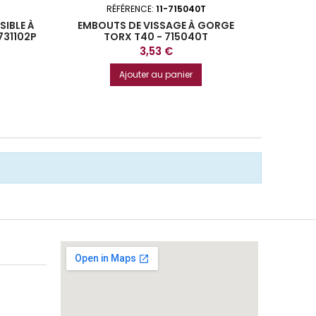
RÉFÉRENCE:
11-715040T
SIBLE À
EMBOUTS DE VISSAGE À GORGE
EMBOUT
731102P
TORX T40 - 715040T
Prix
3,53 €
Ajouter au panier