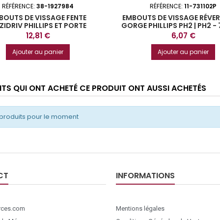
RÉFÉRENCE:
38-1927984
RÉFÉRENCE:
11-731102P
BOUTS DE VISSAGE FENTE
EMBOUTS DE VISSAGE RÉVER
ZIDRIV PHILLIPS ET PORTE
GORGE PHILLIPS PH2 | PH2 - 
S BOITE DISTRIBUTRICE DE 6
Prix
Prix
12,81 €
6,07 €
RISS
Ajouter au panier
Ajouter au panier
ENTS QUI ONT ACHETÉ CE PRODUIT ONT AUSSI ACHETÉS
produits pour le moment
CT
INFORMATIONS
ces.com
Mentions légales