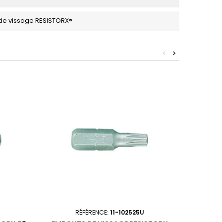
de vissage RESISTORX®
<
>
RÉFÉRENCE:
11-102525U