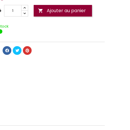
Ajouter au panier
é

stock