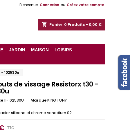
Bienvenue,
Connexion
ou
Créez votre compte
shopping_cart
Panier:
0
Produits - 0,00 €
RE
JARDIN
MAISON
LOISIRS
 - 102530u
ts de vissage Resistorx t30 -
30u
ce
11-102530U
Marque
KING TONY
d'acier silicone et chrome vanadium S2
 €
TTC