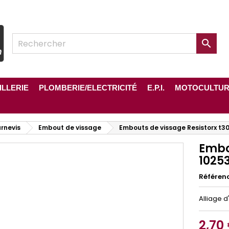

ILLERIE
PLOMBERIE/ELECTRICITÉ
E.P.I.
MOTOCULTU
rnevis
Embout de vissage
Embouts de vissage Resistorx t30
Embou
1025
Référen
Alliage 
2,70