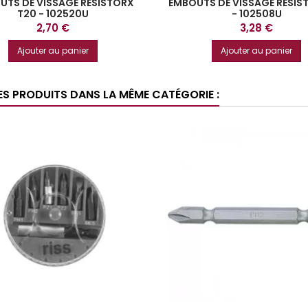
UTS DE VISSAGE RESISTORX
EMBOUTS DE VISSAGE RESIS
T20 - 102520U
- 102508U
Prix
Prix
2,70 €
3,28 €
Ajouter au panier
Ajouter au panier
ES PRODUITS DANS LA MÊME CATÉGORIE :