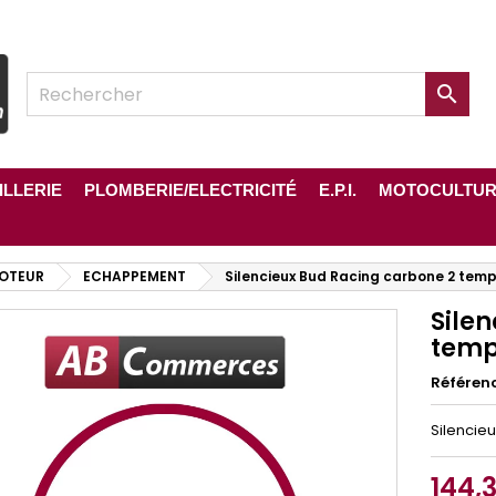

ILLERIE
PLOMBERIE/ELECTRICITÉ
E.P.I.
MOTOCULTU
OTEUR
ECHAPPEMENT
Silencieux Bud Racing carbone 2 tem
Sile
tem
Référen
Silencie
144,