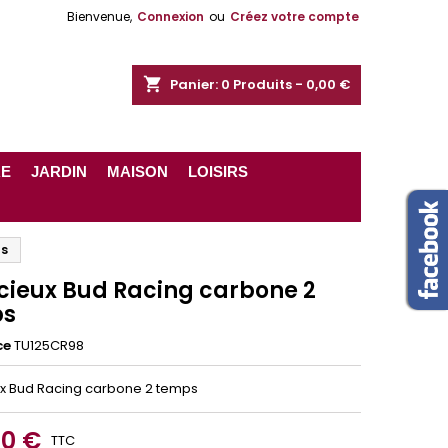
Bienvenue,
Connexion
ou
Créez votre compte
shopping_cart
Panier:
0
Produits - 0,00 €
RE
JARDIN
MAISON
LOISIRS
ps
ncieux Bud Racing carbone 2
ps
ce
TU125CR98
ux Bud Racing carbone 2 temps
30 €
TTC