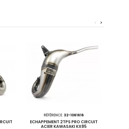
<
>
Bientôt 
RÉFÉRENCE:
32-1061616
IRCUIT
ECHAPPEMENT 2TPS PRO CIRCUIT
SILENC
ACIER KAWASAKI KX85