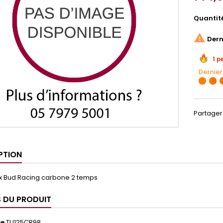
Quantit

Derni
1 p
Dernier
Partager
PTION
ux Bud Racing carbone 2 temps
S DU PRODUIT
ce
TU125CR98