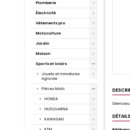
Plomberie
Électricité
Vêtements pro
Motoculture
Jardin
Maison
Sports et loisirs
Jouets et miniatures
Agricole
Pièces Moto
DESCRI
HONDA
Silencie
HUSQVARNA
DÉTAIL
KAWASAKI
KTM
Référen