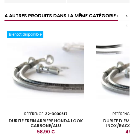
4 AUTRES PRODUITS DANS LA MÊME CATÉGORIE :
>
<
Bientôt disponible
RÉFÉRENCE:
32-3000617
RÉFÉRENCE:
DURITE FREIN ARRIERE HONDA LOOK
DURITE D'EM
CARBONE/ALU
INOX/RACCO
HUS
Prix
Prix
58,90 €
49,