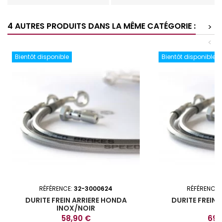
4 AUTRES PRODUITS DANS LA MÊME CATÉGORIE :
>
<
Bientôt disponible
Bientôt disponible
RÉFÉRENCE:
32-3000624
RÉFÉRENCE:
DURITE FREIN ARRIERE HONDA
DURITE FREIN
INOX/NOIR
Prix
Prix
58,90 €
69,