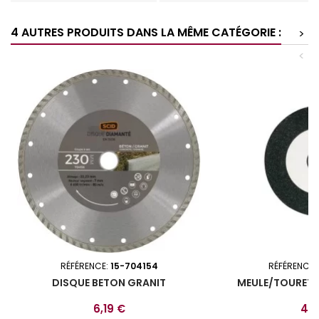
4 AUTRES PRODUITS DANS LA MÊME CATÉGORIE :
>
<
RÉFÉRENCE:
15-704154
RÉFÉRENCE:
DISQUE BETON GRANIT
MEULE/TOURET 
Prix
Prix
6,19 €
42,