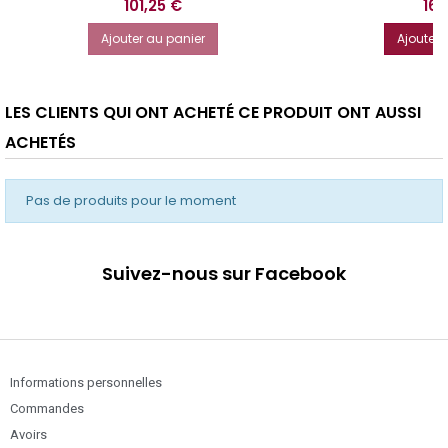
Prix
Prix
101,25 €
16,
Ajouter au panier
Ajouter 
LES CLIENTS QUI ONT ACHETÉ CE PRODUIT ONT AUSSI
ACHETÉS
Pas de produits pour le moment
Suivez-nous sur Facebook
Informations personnelles
Commandes
Avoirs