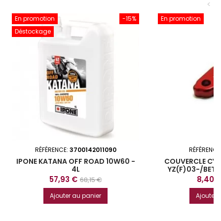
<
En promotion
-15%
En promotion
Déstockage
RÉFÉRENCE:
3700142011090
RÉFÉRENCE
IPONE KATANA OFF ROAD 10W60 -
COUVERCLE CYLI
4L
YZ(F)03-/BET
TEC
Prix
Prix
Prix
57,93 €
8,40 
68,15 €
de
Ajouter au panier
Ajouter 
base