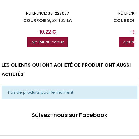
RÉFÉRENCE:
38-229087
RÉFÉRENCE
COURROIE 9,5X1163 LA
COURROIE 1
Prix
Prix
10,22 €
13,
Ajouter au panier
Ajouter 
LES CLIENTS QUI ONT ACHETÉ CE PRODUIT ONT AUSSI
ACHETÉS
Pas de produits pour le moment
Suivez-nous sur Facebook