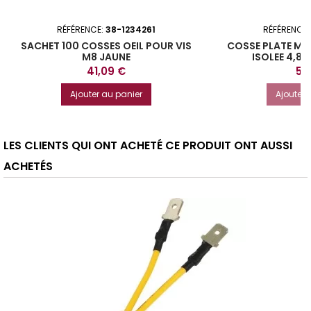
RÉFÉRENCE:
38-1234261
RÉFÉRENCE
SACHET 100 COSSES OEIL POUR VIS
COSSE PLATE MA
M8 JAUNE
ISOLEE 4,8 
Prix
Pri
41,09 €
5,
Ajouter au panier
Ajouter 
LES CLIENTS QUI ONT ACHETÉ CE PRODUIT ONT AUSSI
ACHETÉS