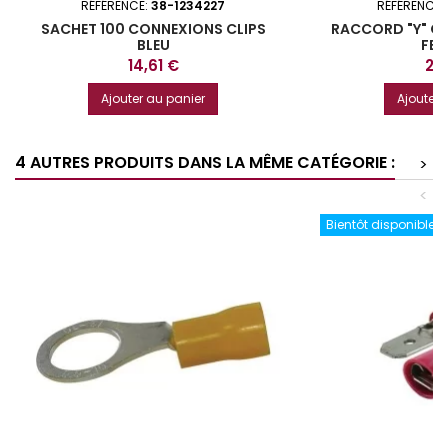
RÉFÉRENCE:
38-1234227
RÉFÉRENCE:
SACHET 100 CONNEXIONS CLIPS
RACCORD "Y" CO
BLEU
FEM
Prix
Prix
14,61 €
2,
Ajouter au panier
Ajouter 
4 AUTRES PRODUITS DANS LA MÊME CATÉGORIE :
>
<
Bientôt disponible