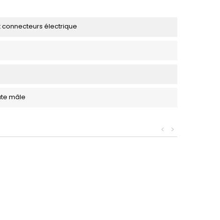
 connecteurs électrique
ate mâle
<
>