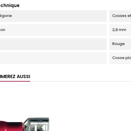
echnique
égorie
Cosses et
ion
2,8 mm
r
Rouge
Cosse pl
IMEREZ AUSSI