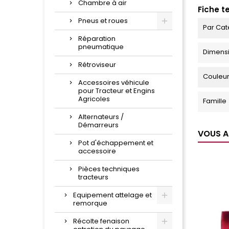
Chambre à air
Fiche t
Pneus et roues
Par Cat
Réparation
pneumatique
Dimens
Rétroviseur
Couleu
Accessoires véhicule
pour Tracteur et Engins
Agricoles
Famille
Alternateurs /
Démarreurs
VOUS A
Pot d'échappement et
accessoire
Pièces techniques
tracteurs
Equipement attelage et
remorque
Récolte fenaison