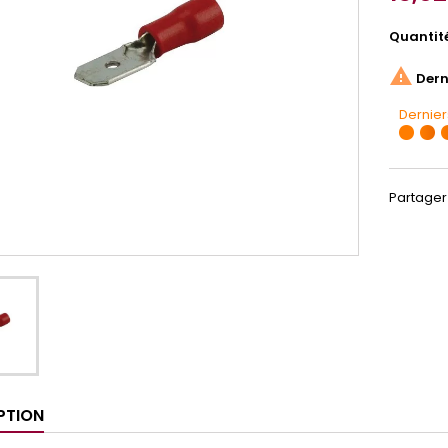
Quantit

Derni
Dernier
Partager
PTION