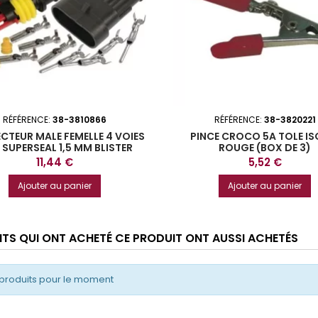
RÉFÉRENCE:
38-3810866
RÉFÉRENCE:
38-3820221
TEUR MALE FEMELLE 4 VOIES
PINCE CROCO 5A TOLE IS
SUPERSEAL 1,5 MM BLISTER
ROUGE (BOX DE 3)
Prix
Prix
11,44 €
5,52 €
Ajouter au panier
Ajouter au panier
ENTS QUI ONT ACHETÉ CE PRODUIT ONT AUSSI ACHETÉS
produits pour le moment