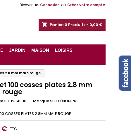
Bienvenue,
Connexion
ou
Créez votre compte
shopping_cart
Panier:
0
Produits - 0,00 €
RE
JARDIN
MAISON
LOISIRS
tes 2.8 mm mâle rouge
et 100 cosses plates 2.8 mm
 rouge
ce
38-1234080
Marque
SELEC'XION PRO
00 COSSES PLATES 2.8MM MALE ROUGE
2 €
TTC