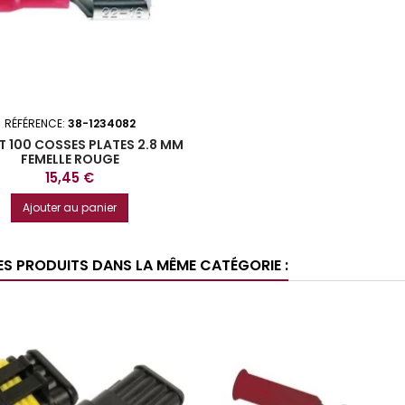
RÉFÉRENCE:
38-1234082
 100 COSSES PLATES 2.8 MM
FEMELLE ROUGE
Prix
15,45 €
Ajouter au panier
ES PRODUITS DANS LA MÊME CATÉGORIE :