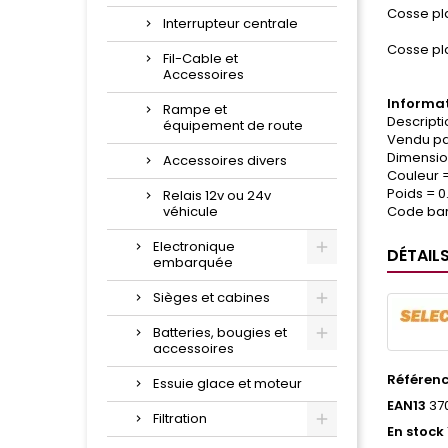
Cosse pl
Interrupteur centrale
Cosse pl
Fil-Cable et
Accessoires
Informat
Rampe et
Descripti
équipement de route
Vendu par
Dimensio
Accessoires divers
Couleur 
Poids = 0
Relais 12v ou 24v
véhicule
Code bar
Electronique
DÉTAIL
embarquée
Sièges et cabines
Batteries, bougies et
accessoires
Référen
Essuie glace et moteur
EAN13
37
Filtration
En stock