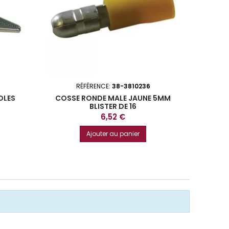
RÉFÉRENCE:
38-3810236
OLES
COSSE RONDE MALE JAUNE 5MM
COSSE 
BLISTER DE 16
Prix
6,52 €
Ajouter au panier