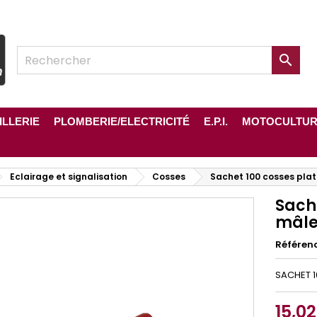

ILLERIE
PLOMBERIE/ELECTRICITÉ
E.P.I.
MOTOCULTU
Eclairage et signalisation
Cosses
Sachet 100 cosses pla
Sach
mâle
Référen
SACHET 1
15,0