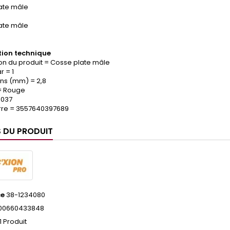
ate mâle
ate mâle
ion technique
on du produit = Cosse plate mâle
 = 1
ns (mm) = 2,8
= Rouge
.037
re = 3557640397689
S DU PRODUIT
ce
38-1234080
00660433848
1 Produit