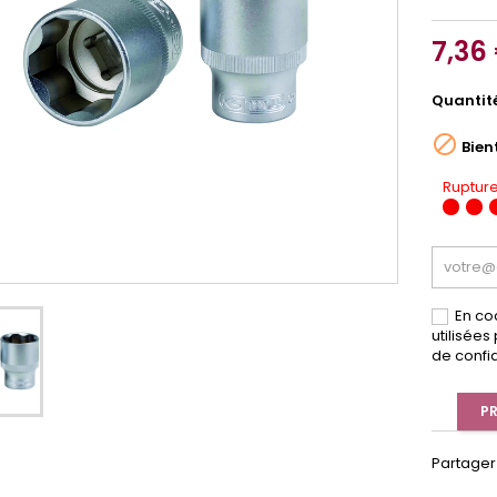
7,36
Quantit

Bien
Rupture
En co
utilisée
de confid
PR
Partager