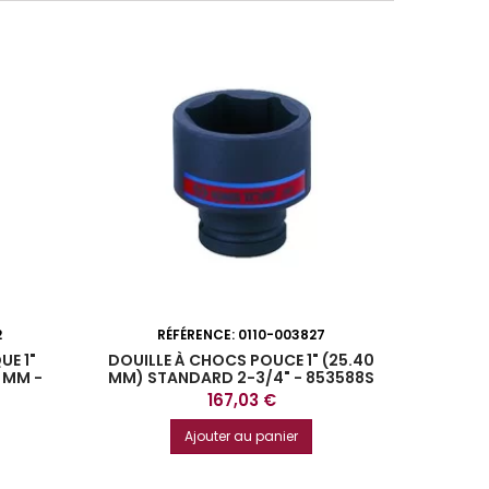
2
RÉFÉRENCE:
0110-003827
R
UE 1"
DOUILLE À CHOCS POUCE 1" (25.40
COFFRET
 MM -
MM) STANDARD 2-3/4" - 853588S
ACCE
Prix
167,03 €
Ajouter au panier