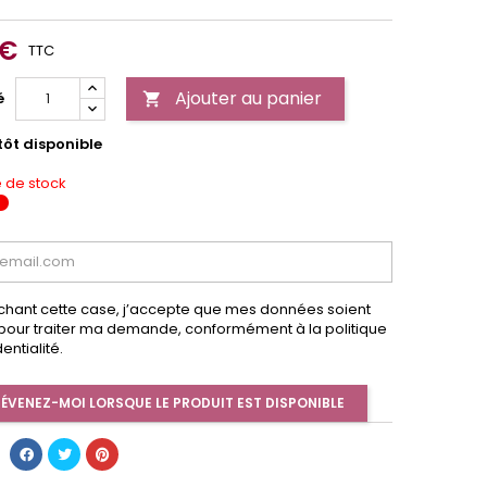
 €
TTC
Ajouter au panier
é

tôt disponible
 de stock
chant cette case, j’accepte que mes données soient
s pour traiter ma demande, conformément à la politique
entialité.
ÉVENEZ-MOI LORSQUE LE PRODUIT EST DISPONIBLE