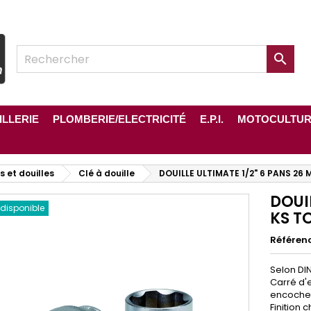

ILLERIE
PLOMBERIE/ELECTRICITÉ
E.P.I.
MOTOCULTU
s et douilles
Clé à douille
DOUILLE ULTIMATE 1/2" 6 PANS 26
DOUI
 disponible
KS T
Référen
Selon DIN
Carré d'e
encoche p
Finition