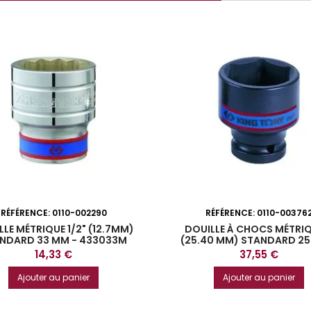
RÉFÉRENCE:
0110-002290
RÉFÉRENCE:
0110-00376
LE MÉTRIQUE 1/2" (12.7MM)
DOUILLE À CHOCS MÉTRIQ
NDARD 33 MM - 433033M
(25.40 MM) STANDARD 25
853525M
Prix
Prix
14,33 €
37,55 €
Ajouter au panier
Ajouter au panier