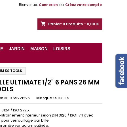
Bienvenue,
Connexion
ou
Créez votre compte
shopping_cart
Panier:
0
Produits - 0,00 €
RE
JARDIN
MAISON
LOISIRS
 MM KS TOOLS
LLE ULTIMATE 1/2" 6 PANS 26 MM
OOLS
ce
38-KS9221226
Marque
KSTOOLS
 3124 / ISO 2725.
ntraînement intérieur selon DIN 3120 / ISO1174 avec
our verrouillage par bille.
 chromée vanadium satinée.