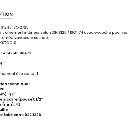
PTION
 3124 / ISO 2725.
ntraînement intérieur selon DIN 3120 / ISO1174 avec encoche pour verr
 chromée vanadium satinée.
 KSTOOLS
: 4042146618479
14
nement à la vente : 1
ion technique :
 26
m): 1/2"
ns carré (pouce): 1/2"
r (mm): 42
ille
e fabricant: 922.1226