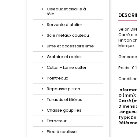
Ciseaux et cisaille à
tôle
DESCRI
Servante d'atelier
Selon DIN
Carré d'e
Scie métaux couteau
Finition
Marque :
Lime et accessoire lime
Gratoire et racloir
Gencode 
Cutter - Lame cutter
Poids : 0.
Pointreaux
Condition
Repousse piston
Informat
Ø (mm):
Tarauds et filières
Carré (m
Dimensio
Chasse goupilles
Longueu
Type: Dou
Extracteur
Référenc
Pied à coulisse