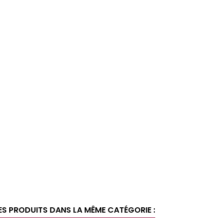
égorie
Douille
Douille 6
ES PRODUITS DANS LA MÊME CATÉGORIE :