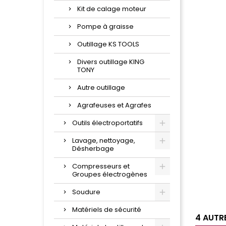
Kit de calage moteur
Pompe à graisse
Outillage KS TOOLS
Divers outillage KING
TONY
Autre outillage
Agrafeuses et Agrafes
Outils électroportatifs
Lavage, nettoyage,
Désherbage
Par Cat
Compresseurs et
Groupes électrogènes
Famille
Soudure
Matériels de sécurité
4 AUTR