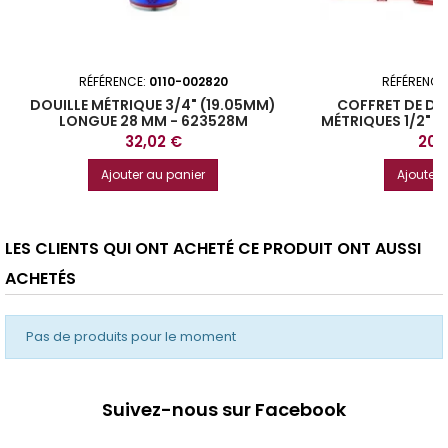
RÉFÉRENCE:
0110-002820
RÉFÉRENCE
DOUILLE MÉTRIQUE 3/4" (19.05MM)
COFFRET DE DO
LONGUE 28 MM - 623528M
MÉTRIQUES 1/2" 12
42
Prix
Prix
32,02 €
201
Ajouter au panier
Ajouter 
LES CLIENTS QUI ONT ACHETÉ CE PRODUIT ONT AUSSI
ACHETÉS
Pas de produits pour le moment
Suivez-nous sur Facebook