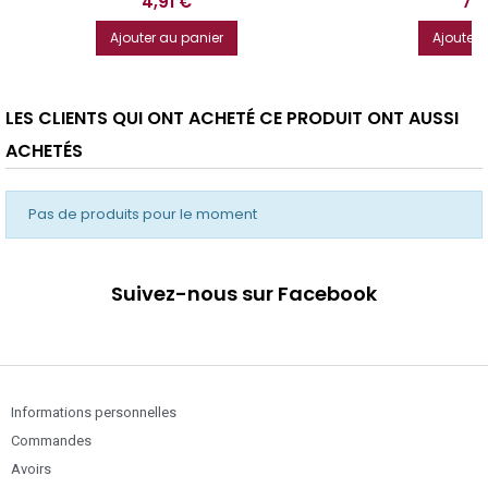
Prix
Prix
4,91 €
7,
Ajouter au panier
Ajouter 
LES CLIENTS QUI ONT ACHETÉ CE PRODUIT ONT AUSSI
ACHETÉS
Pas de produits pour le moment
Suivez-nous sur Facebook
Informations personnelles
Commandes
Avoirs