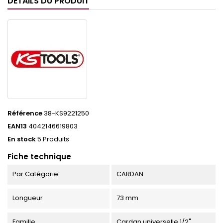
DÉTAILS DU PRODUIT
Référence
38-KS9221250
EAN13
4042146619803
En stock
5 Produits
Fiche technique
Par Catégorie
CARDAN
Longueur
73 mm
Famille
Cardan universelle 1/2"