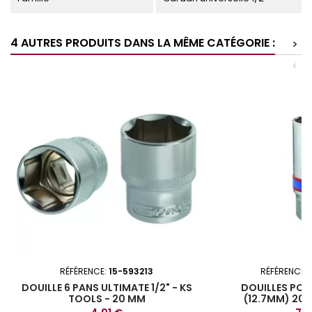
4 AUTRES PRODUITS DANS LA MÊME CATÉGORIE :
>
<
RÉFÉRENCE:
15-593213
RÉFÉRENCE:
DOUILLE 6 PANS ULTIMATE 1/2" - KS
DOUILLES POU
TOOLS - 20 MM
(12.7MM) 20.8
463