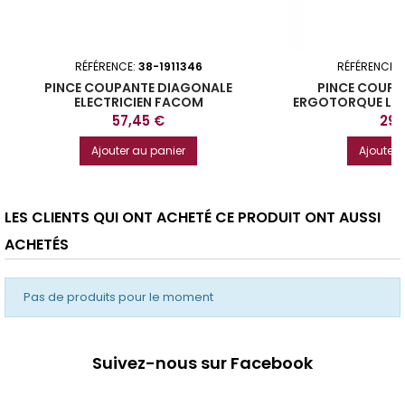
RÉFÉRENCE:
38-1911346
RÉFÉRENCE:
PINCE COUPANTE DIAGONALE
PINCE COUPA
ELECTRICIEN FACOM
ERGOTORQUE LG 
Prix
Prix
57,45 €
29,
Ajouter au panier
Ajouter 
LES CLIENTS QUI ONT ACHETÉ CE PRODUIT ONT AUSSI
ACHETÉS
Pas de produits pour le moment
Suivez-nous sur Facebook