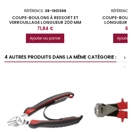
RÉFÉRENCE:
38-1901366
RÉFÉRENCE:
COUPE-BOULONS À RESSORT ET
COUPE-BOUL
VERROUILLAGE LONGUEUR 200 MM
LONGUEUR 2
Prix
Prix
71,84 €
67,
Ajouter au panier
Ajouter 
4 AUTRES PRODUITS DANS LA MÊME CATÉGORIE :
>
<