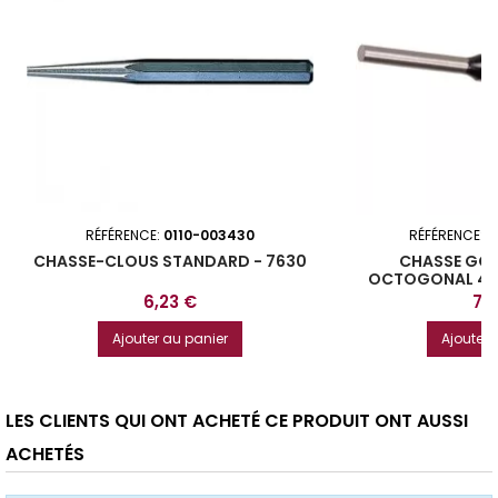
RÉFÉRENCE:
0110-003430
RÉFÉRENCE:
3
CHASSE-CLOUS STANDARD - 7630
CHASSE GOU
OCTOGONAL 4 M
TO
Prix
Prix
6,23 €
7,
Ajouter au panier
Ajouter 
LES CLIENTS QUI ONT ACHETÉ CE PRODUIT ONT AUSSI
ACHETÉS