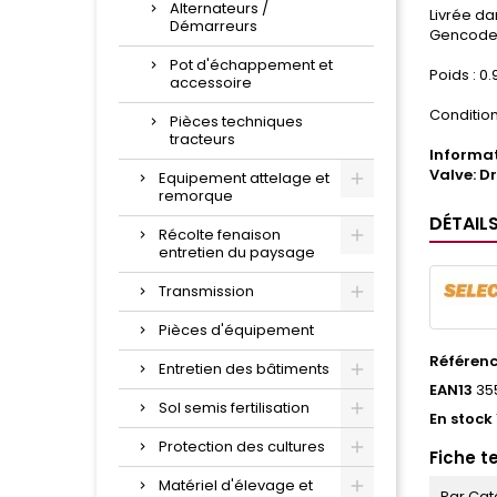
Alternateurs /
Livrée da
Démarreurs
Gencode 
Pot d'échappement et
Poids : 0.
accessoire
Condition
Pièces techniques
tracteurs
Informat
Valve: Dr
Equipement attelage et
remorque
DÉTAIL
Récolte fenaison
entretien du paysage
Transmission
Pièces d'équipement
Référen
Entretien des bâtiments
EAN13
35
Sol semis fertilisation
En stock
Protection des cultures
Fiche t
Matériel d'élevage et
Par Cat