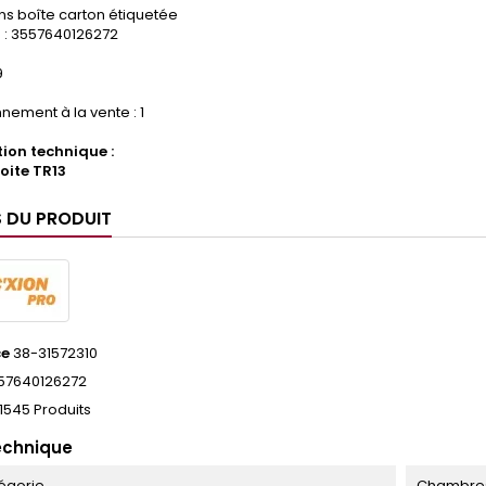
ns boîte carton étiquetée
: 3557640126272
9
nement à la vente : 1
ion technique :
oite TR13
S DU PRODUIT
ce
38-31572310
57640126272
1545 Produits
echnique
égorie
Chambres