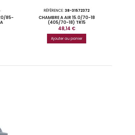
4
RÉFÉRENCE:
38-31572372
R
20/85-
CHAMBRE A AIR 15.0/70-18
CHAMBRE
8A
(405/70-18) TR15
Prix
48,14 €
Ajouter au panier