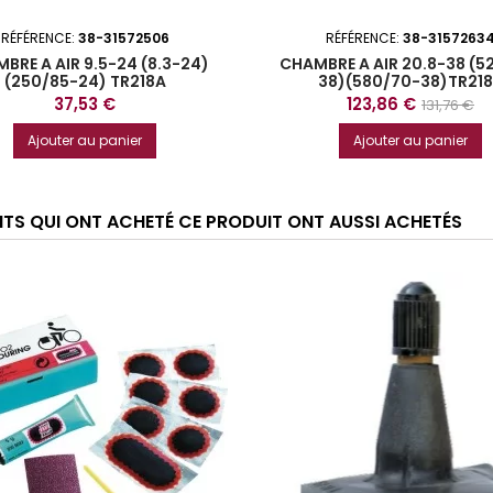
RÉFÉRENCE:
38-31572506
RÉFÉRENCE:
38-3157263
BRE A AIR 9.5-24 (8.3-24)
CHAMBRE A AIR 20.8-38 (5
(250/85-24) TR218A
38)(580/70-38)TR21
Prix
Prix
Prix
37,53 €
123,86 €
131,76 €
de
Ajouter au panier
Ajouter au panier
base
ENTS QUI ONT ACHETÉ CE PRODUIT ONT AUSSI ACHETÉS