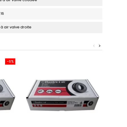
 16
 air valve droite
<
>
-6%