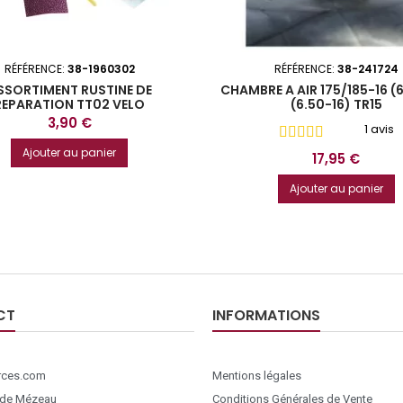
RÉFÉRENCE:
38-1960302
RÉFÉRENCE:
38-241724
SSORTIMENT RUSTINE DE
CHAMBRE A AIR 175/185-16 (
REPARATION TT02 VELO
(6.50-16) TR15
Prix
3,90 €
1 avis
Ajouter au panier
Prix
17,95 €
Ajouter au panier
CT
INFORMATIONS
ces.com
Mentions légales
 de Mézeau
Conditions Générales de Vente