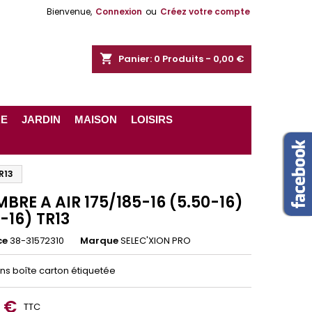
Bienvenue,
Connexion
ou
Créez votre compte
shopping_cart
Panier:
0
Produits - 0,00 €
RE
JARDIN
MAISON
LOISIRS
R13
BRE A AIR 175/185-16 (5.50-16)
-16) TR13
ce
38-31572310
Marque
SELEC'XION PRO
ans boîte carton étiquetée
5 €
TTC