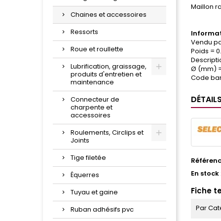
Maillon r
Chaines et accessoires
Ressorts
Informat
Vendu par
Roue et roullette
Poids = 0
Descripti
Lubrification, graissage,
Ø (mm) =
produits d'entretien et
Code bar
maintenance
DÉTAIL
Connecteur de
charpente et
accessoires
Roulements, Circlips et
Joints
Tige filetée
Référen
En stock
Équerres
Fiche t
Tuyau et gaine
Par Cat
Ruban adhésifs pvc