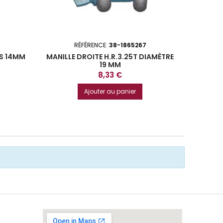
RÉFÉRENCE:
38-1865267
S 14MM
MANILLE DROITE H.R.3.25T DIAMÈTRE
CHAIN
19 MM
Prix
8,33 €
Ajouter au panier