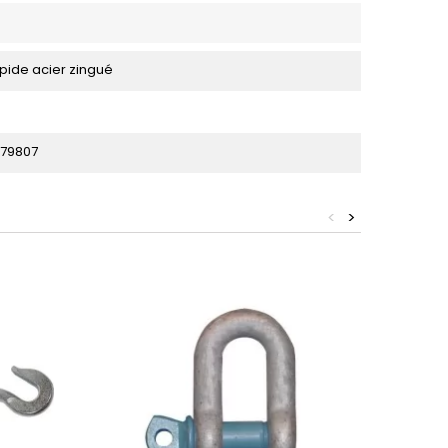
apide acier zingué
79807
<
>
Bientôt 