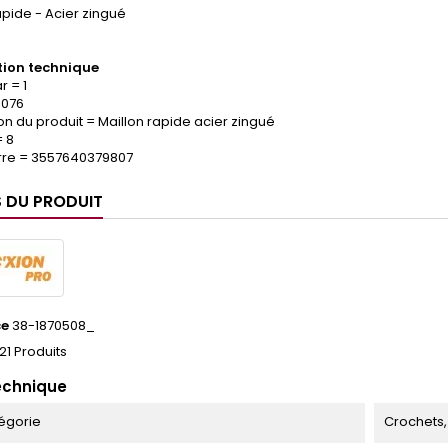
apide - Acier zingué
ion technique
 = 1
.076
on du produit = Maillon rapide acier zingué
 8
re = 3557640379807
S DU PRODUIT
ce
38-1870508_
21 Produits
echnique
égorie
Crochets,