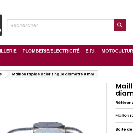

ILLERIE
PLOMBERIE/ELECTRICITÉ
E.P.I.
MOTOCULTU
s
Maillon rapide acier zingue diamètre 8 mm
Maill
diam
Référen
Maillon 
Boite de