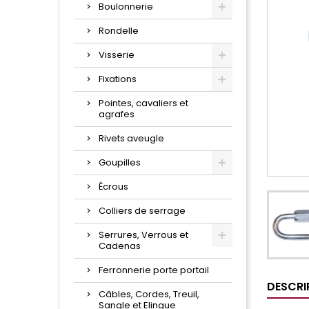
Boulonnerie
Rondelle
Visserie
Fixations
Pointes, cavaliers et
agrafes
Rivets aveugle
Goupilles
Écrous
Colliers de serrage
Serrures, Verrous et
Cadenas
Ferronnerie porte portail
DESCRI
Câbles, Cordes, Treuil,
Sangle et Elingue