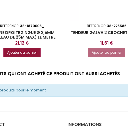
RÉFÉRENCE:
38-1870006_
RÉFÉRENCE:
38-225586
NE DROITE ZINGUE Ø 2,5MM
TENDEUR GALVA 2 CROCHET
LEAU DE 25M MAX) LE METRE
Prix
Prix
21,12 €
11,61 €
Ajouter au panier
Ajouter au panier
ENTS QUI ONT ACHETÉ CE PRODUIT ONT AUSSI ACHETÉS
produits pour le moment
CT
INFORMATIONS