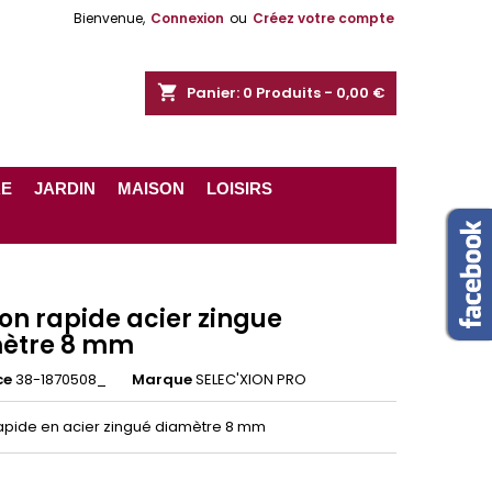
Bienvenue,
Connexion
ou
Créez votre compte
shopping_cart
Panier:
0
Produits - 0,00 €
RE
JARDIN
MAISON
LOISIRS
on rapide acier zingue
ètre 8 mm
ce
38-1870508_
Marque
SELEC'XION PRO
rapide en acier zingué diamètre 8 mm