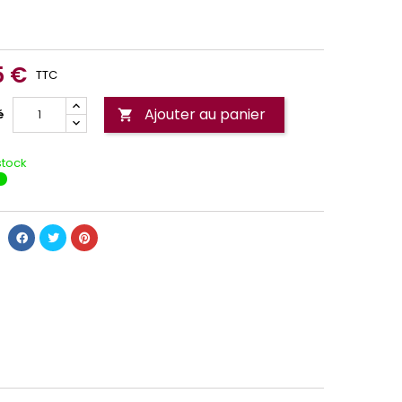
5 €
TTC
Ajouter au panier
é

stock