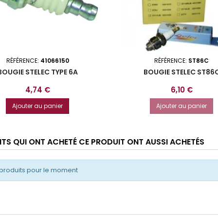
RÉFÉRENCE:
41066150
RÉFÉRENCE:
ST86C
BOUGIE STELEC TYPE 6A
BOUGIE STELEC ST86
Prix
Prix
4,74 €
6,10 €
Ajouter au panier
Ajouter au panier
ENTS QUI ONT ACHETÉ CE PRODUIT ONT AUSSI ACHETÉS
produits pour le moment