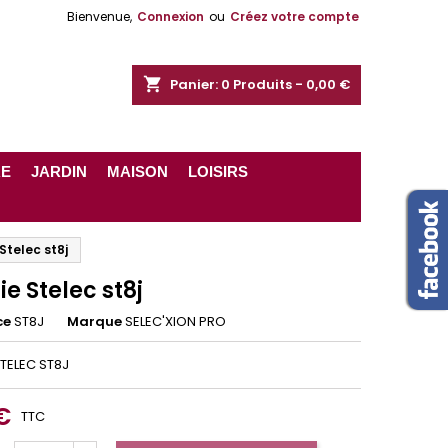
Bienvenue,
Connexion
ou
Créez votre compte
shopping_cart
Panier:
0
Produits - 0,00 €
RE
JARDIN
MAISON
LOISIRS
Stelec st8j
e Stelec st8j
ce
ST8J
Marque
SELEC'XION PRO
TELEC ST8J
€
TTC