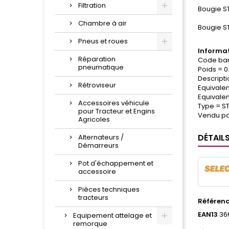
Filtration
Bougie S
Chambre à air
Bougie S
Pneus et roues
Informat
Réparation
Code bar
pneumatique
Poids = 0
Descripti
Rétroviseur
Equivale
Equivale
Accessoires véhicule
Type = S
pour Tracteur et Engins
Vendu pa
Agricoles
DÉTAIL
Alternateurs /
Démarreurs
Pot d'échappement et
accessoire
Pièces techniques
tracteurs
Référen
EAN13
36
Equipement attelage et
remorque