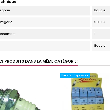
echnique
égorie
Bougie
tégorie
STELEC
ionnement
1
Bougie
ES PRODUITS DANS LA MÊME CATÉGORIE :
Bientôt disponible