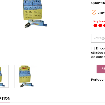
Quantit

Bien
Rupture
En co
utilisée
de confid
PR
Partager
PTION