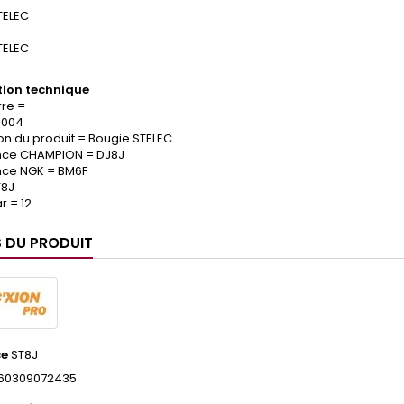
TELEC
TELEC
ion technique
re =
.004
on du produit = Bougie STELEC
nce CHAMPION = DJ8J
nce NGK = BM6F
T8J
r = 12
S DU PRODUIT
ce
ST8J
60309072435