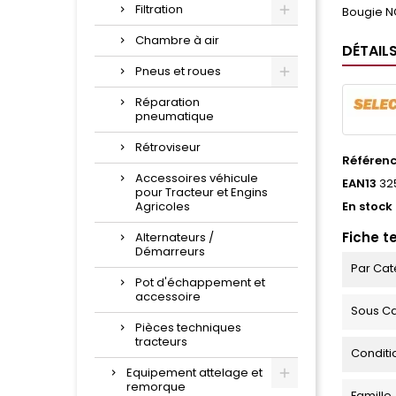
Filtration
Bougie N
Chambre à air
DÉTAIL
Pneus et roues
Réparation
pneumatique
Rétroviseur
Référen
Accessoires véhicule
EAN13
32
pour Tracteur et Engins
Agricoles
En stock
Fiche t
Alternateurs /
Démarreurs
Par Cat
Pot d'échappement et
accessoire
Sous Ca
Pièces techniques
tracteurs
Condit
Equipement attelage et
remorque
Famille