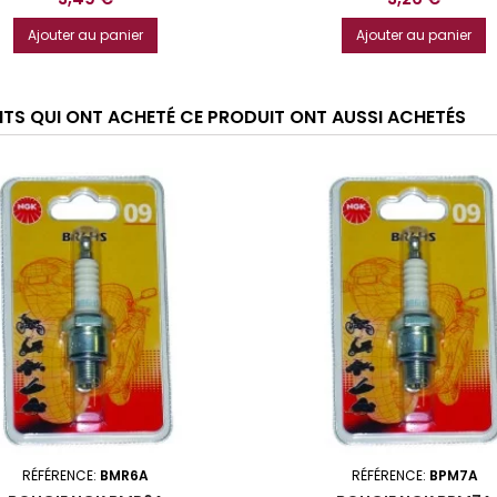
Ajouter au panier
Ajouter au panier
ENTS QUI ONT ACHETÉ CE PRODUIT ONT AUSSI ACHETÉS
RÉFÉRENCE:
BMR6A
RÉFÉRENCE:
BPM7A