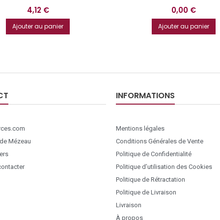
Prix
Prix
4,12 €
0,00 €
Ajouter au panier
Ajouter au panier
CT
INFORMATIONS
ces.com
Mentions légales
 de Mézeau
Conditions Générales de Vente
ers
Politique de Confidentialité
ontacter
Politique d’utilisation des Cookies
Politique de Rétractation
Politique de Livraison
Livraison
À propos