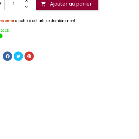
Ajouter au panier
é

ersonne
a acheté cet article dernièrement
stock