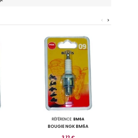
<
>
RÉFÉRENCE:
BM6A
BOUGIE NGK BM6A
Prix
3,12 €