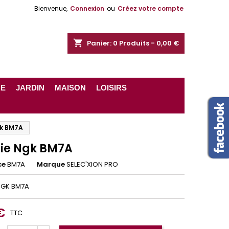
Bienvenue,
Connexion
ou
Créez votre compte
shopping_cart
Panier:
0
Produits - 0,00 €
RE
JARDIN
MAISON
LOISIRS
gk BM7A
ie Ngk BM7A
ce
BM7A
Marque
SELEC'XION PRO
NGK BM7A
€
TTC