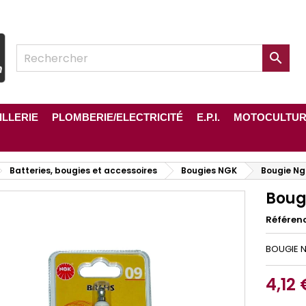

ILLERIE
PLOMBERIE/ELECTRICITÉ
E.P.I.
MOTOCULTU
Batteries, bougies et accessoires
Bougies NGK
Bougie N
Boug
Référen
BOUGIE 
4,12 