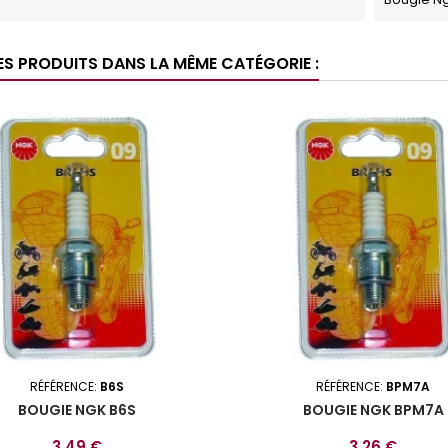
ES PRODUITS DANS LA MÊME CATÉGORIE :
RÉFÉRENCE:
B6S
RÉFÉRENCE:
BPM7A
BOUGIE NGK B6S
BOUGIE NGK BPM7A
Prix
Prix
3,49 €
3,26 €