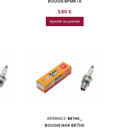
BOUGIE BPMR7A
Prix
3,60 €
Ajouter au panier
RÉFÉRENCE:
BR7HS_
BOUGIE NGK BR7HS