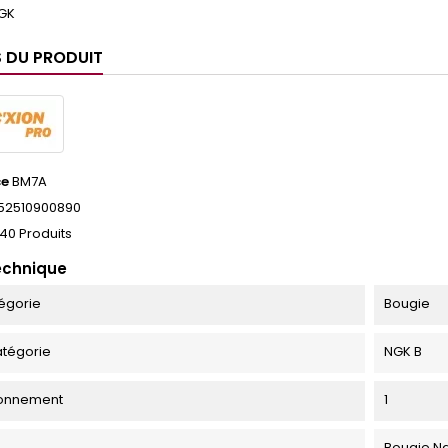
GK
S DU PRODUIT
ce
BM7A
52510900890
40 Produits
echnique
égorie
Bougie
tégorie
NGK B
ionnement
1
Bougie N