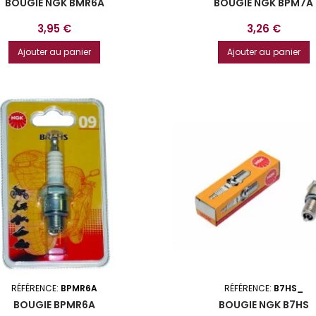
BOUGIE NGK BMR6A
BOUGIE NGK BPM7A
Prix
Prix
3,95 €
3,26 €
Ajouter au panier
Ajouter au panier
RÉFÉRENCE:
BPMR6A
RÉFÉRENCE:
B7HS_
BOUGIE BPMR6A
BOUGIE NGK B7HS