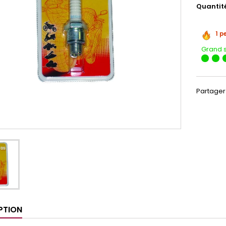
Quantit
1 p
Grand 
Partager
PTION