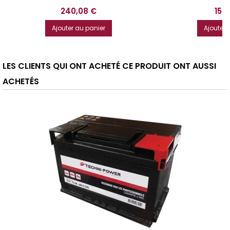
Prix
Prix
240,08 €
153
Ajouter au panier
Ajouter 
LES CLIENTS QUI ONT ACHETÉ CE PRODUIT ONT AUSSI
ACHETÉS