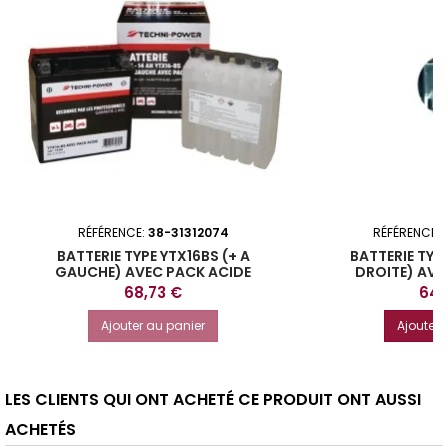
RÉFÉRENCE:
38-31312074
RÉFÉRENCE:
BATTERIE TYPE YTX16BS (+ A
BATTERIE TYPE
GAUCHE) AVEC PACK ACIDE
DROITE) AVE
Prix
Prix
68,73 €
64,
Ajouter au panier
Ajouter 
LES CLIENTS QUI ONT ACHETÉ CE PRODUIT ONT AUSSI
ACHETÉS