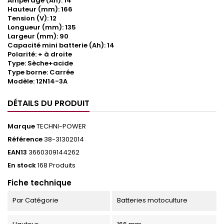
Ampérage (Ah): 14
Hauteur (mm): 166
Tension (V): 12
Longueur (mm): 135
Largeur (mm): 90
Capacité mini batterie (Ah): 14
Polarité: + à droite
Type: Sèche+acide
Type borne: Carrée
Modèle: 12N14-3A
DÉTAILS DU PRODUIT
Marque
TECHNI-POWER
Référence
38-31302014
EAN13
3660309144262
En stock
168 Produits
Fiche technique
Par Catégorie
Batteries motoculture