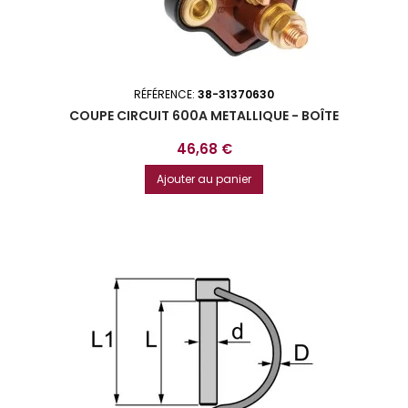
RÉFÉRENCE:
38-31370630
COUPE CIRCUIT 600A METALLIQUE - BOÎTE
Prix
46,68 €
Ajouter au panier