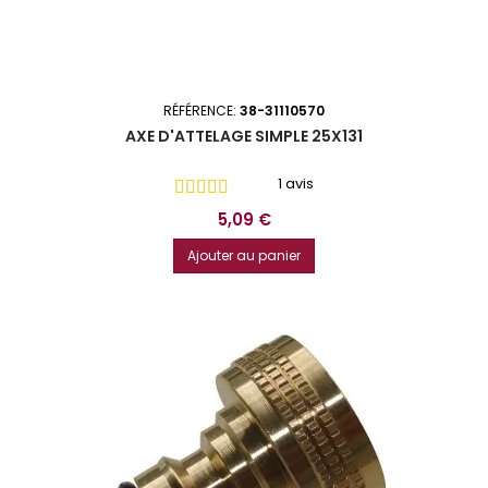
RÉFÉRENCE:
38-31110570
AXE D'ATTELAGE SIMPLE 25X131
1 avis
Prix
5,09 €
Ajouter au panier