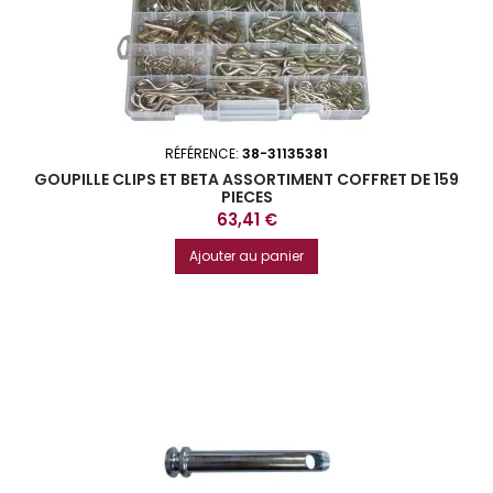
RÉFÉRENCE:
38-31135381
GOUPILLE CLIPS ET BETA ASSORTIMENT COFFRET DE 159
PIECES
Prix
63,41 €
Ajouter au panier