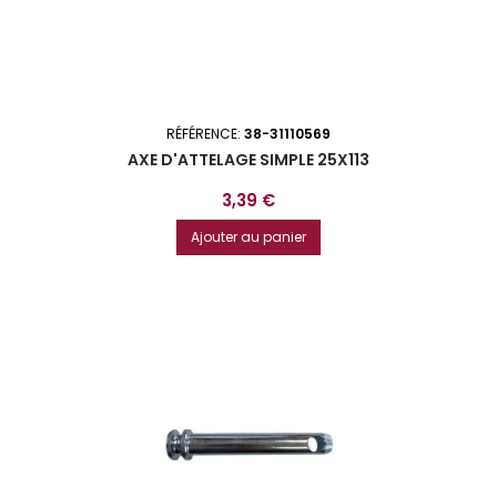
RÉFÉRENCE:
38-31110569
AXE D'ATTELAGE SIMPLE 25X113
Prix
3,39 €
Ajouter au panier