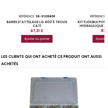
RÉFÉRENCE:
38-31105805
RÉFÉRENCE:
BARRE D'ATTELAGE LG 400 5 TROUS
KIT FLEXIBLE POU
CAT1
HYDRAULIQUE A
90
Prix
Prix
47,31 €
87,
Ajouter au panier
Ajouter 
LES CLIENTS QUI ONT ACHETÉ CE PRODUIT ONT AUSSI
ACHETÉS